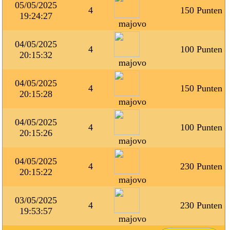
05/05/2025
4
150 Punten
19:24:27
majovo
04/05/2025
4
100 Punten
20:15:32
majovo
04/05/2025
4
150 Punten
20:15:28
majovo
04/05/2025
4
100 Punten
20:15:26
majovo
04/05/2025
4
230 Punten
20:15:22
majovo
03/05/2025
4
230 Punten
19:53:57
majovo