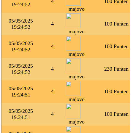
4
100 Punten
19:24:52
majovo
05/05/2025
4
100 Punten
19:24:52
majovo
05/05/2025
4
100 Punten
19:24:52
majovo
05/05/2025
4
230 Punten
19:24:52
majovo
05/05/2025
4
100 Punten
19:24:51
majovo
05/05/2025
4
100 Punten
19:24:51
majovo