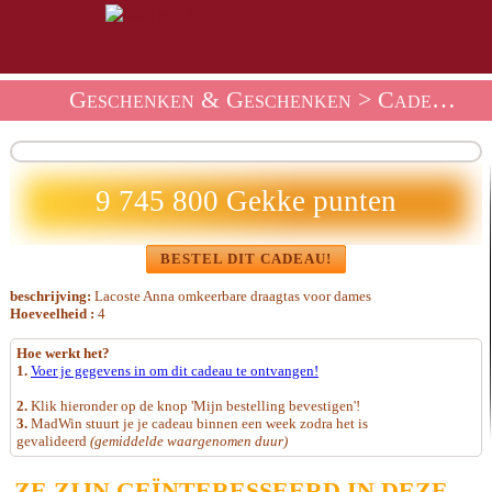
Geschenken & Geschenken
>
Cadeau Winkeltassen En Accessoires
9 745 800 Gekke punten
BESTEL DIT CADEAU!
beschrijving:
Lacoste Anna omkeerbare draagtas voor dames
Hoeveelheid :
4
Hoe werkt het?
1.
Voer je gegevens in om dit cadeau te ontvangen!
2.
Klik hieronder op de knop 'Mijn bestelling bevestigen'!
3.
MadWin stuurt je je cadeau binnen een week zodra het is
gevalideerd
(gemiddelde waargenomen duur)
ZE ZIJN GEÏNTERESSEERD IN DEZE