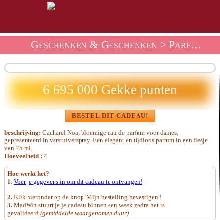
Geschenken & Geschenken
>
Parfums En Schoonheidscadeaus
6 695 000 Gekke punten
BESTEL DIT CADEAU!
beschrijving:
Cacharel Noa, bloemige eau de parfum voor dames,
gepresenteerd in verstuiverspray. Een elegant en tijdloos parfum in een flesje
van 75 ml.
Hoeveelheid :
4
Hoe werkt het?
1.
Voer je gegevens in om dit cadeau te ontvangen!
2.
Klik hieronder op de knop 'Mijn bestelling bevestigen'!
3.
MadWin stuurt je je cadeau binnen een week zodra het is
gevalideerd
(gemiddelde waargenomen duur)