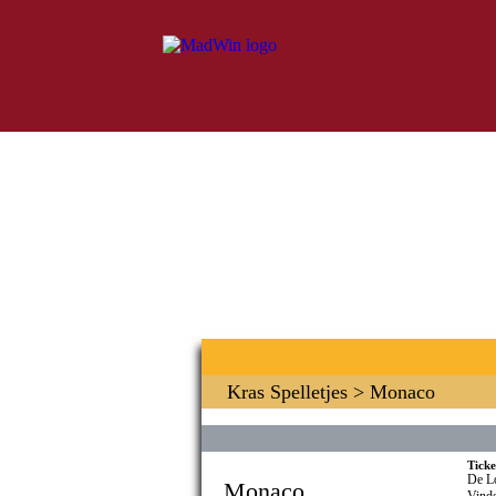
Kras Spelletjes
> Monaco
Ticke
De Lo
Monaco
Vinde