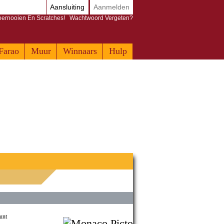
Aansluiting
Aanmelden
Toernooien En Scratches!
Wachtwoord Vergeten?
Farao
Muur
Winnaars
Hulp
unt