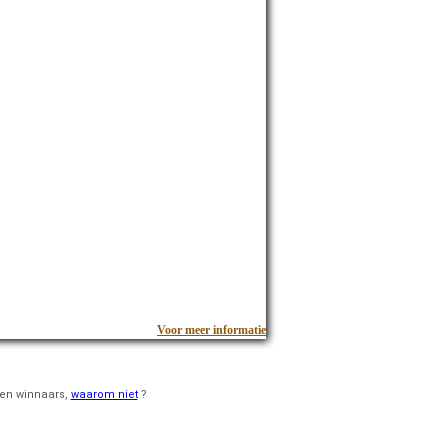
Voor meer informatie
den winnaars,
waarom niet
?