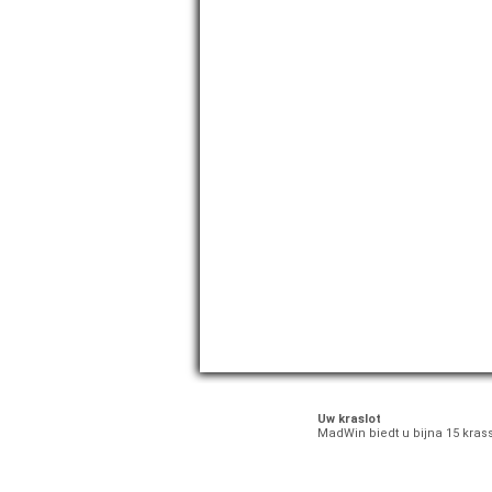
Uw kraslot
MadWin biedt u bijna 15 kras