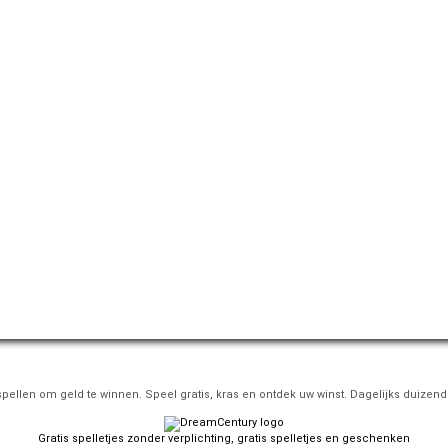
spellen om geld te winnen. Speel gratis, kras en ontdek uw winst. Dagelijks duizen
Gratis spelletjes zonder verplichting, gratis spelletjes en geschenken