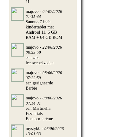
11
majovo -
04/07/2026
21:35:44
Sannuo 7 inch
kindertablet met
Android 11, 6 GB
RAM + 64 GB ROM
te winnen
majovo -
22/06/2026
06:59:50
een zak
leeuwebekzaden
majovo -
08/06/2026
07:22:59
een gesigneerde
Barbie
majovo -
08/06/2026
07:14:31
een Martinelia
Essentials
Eenhoorncrème
mystyk0 -
06/06/2026
13:01:33