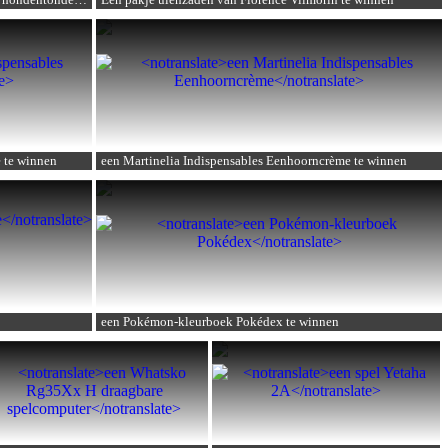
een feeder Candure hondennagelknipper voor hondentondeuses en nagelknippers
Een pakje uienzaden van Florence Vilmorin
te winnen
te winnen
e
te winnen
een Martinelia Indispensables Eenhoorncrème
te winnen
een Pokémon-kleurboek Pokédex
te winnen