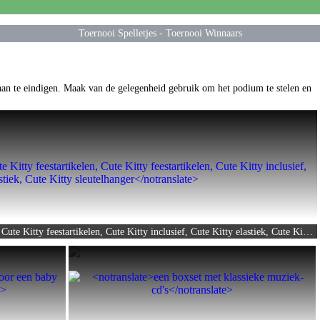
Toernooi Spelletjes
-
Toernooi Winnaars
taan te eindigen. Maak van de gelegenheid gebruik om het podium te stelen en
een crèmekleurige Cute Kitty feestartikelen, Cute Kitty feestartikelen, Cute Kitty inclusief, Cute Kitty elastiek, Cute Kitty sleutelhanger