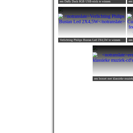
een Daffy Duck 8GB USB-stick
te winnen
een
Verlichting Philips Bustan Led 2X4,5W
te winnen
een boxset met klassieke muziek