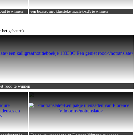
 oud
te winnen
een boxset met klassieke muziek-cd's
te winnen
 het gebeurt:)
iet rood
te winnen