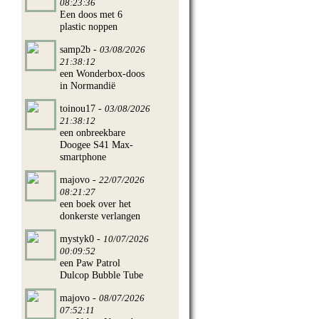
08:23:36
Een doos met 6
plastic noppen
samp2b -
03/08/2026
21:38:12
een Wonderbox-doos
in Normandië
toinou17 -
03/08/2026
21:38:12
een onbreekbare
Doogee S41 Max-
smartphone
majovo -
22/07/2026
08:21:27
een boek over het
donkerste verlangen
mystyk0 -
10/07/2026
00:09:52
een Paw Patrol
Dulcop Bubble Tube
majovo -
08/07/2026
07:52:11