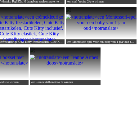
 Whatsko Rg35Xx H draagbare spelcomputer
te winnen
een spel Yetaha 2A
te winnen
een crèmekleurige Cute Kitty feestartikelen, Cute Kitty feestartikelen, Cute Kitty inclusief, Cute Kitty elastiek, Cute Kitty sleutelhanger
een Montessori-spel voor een baby van 1 jaar oud
te winnen
-cd's
te winnen
een Jeanne Arthes-doos
te winnen