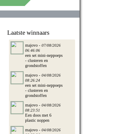
Laatste winnaars
majovo -
07/08/2026
06:46:06
een set mini-neppoeps
- clusteren en
grondstoffen
majovo -
04/08/2026
08:26:24
een set mini-neppoeps
- clusteren en
grondstoffen
te winnen
majovo -
04/08/2026
08:23:51
Een doos met 6
plastic noppen
majovo -
04/08/2026