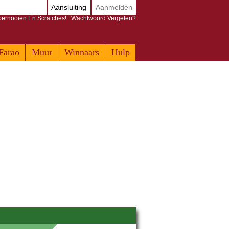
Aansluiting
Aanmelden
Toernooien En Scratches!
Wachtwoord Vergeten?
Farao
Muur
Winnaars
Hulp