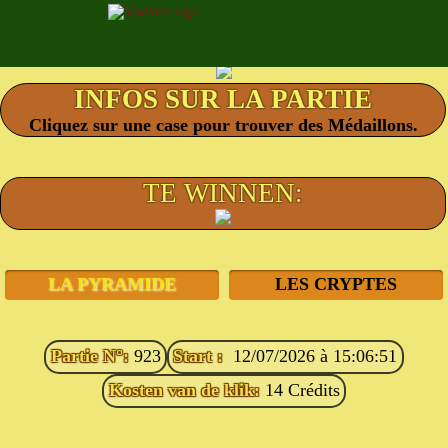
Cliquez sur une case pour trouver des Médaillons.
TE WINNEN:
LA PYRAMIDE
LES CRYPTES
Partie N°:
923
Start :
12/07/2026 à 15:06:51
Kosten van de klik:
14 Crédits