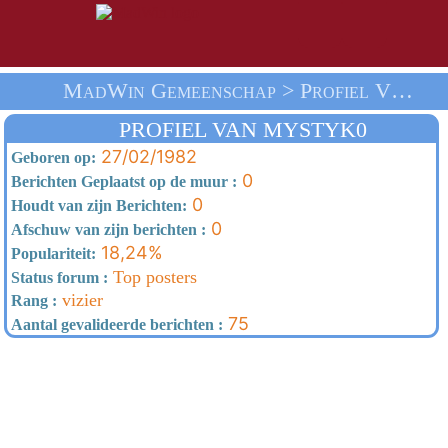
MadWin Gemeenschap > Profiel Van Mystyk0 > Thuis
PROFIEL VAN MYSTYK0
27/02/1982
Geboren op:
0
Berichten Geplaatst op de muur :
0
Houdt van zijn Berichten:
0
Afschuw van zijn berichten :
18,24%
Populariteit:
Top posters
Status forum :
vizier
Rang :
75
Aantal gevalideerde berichten :