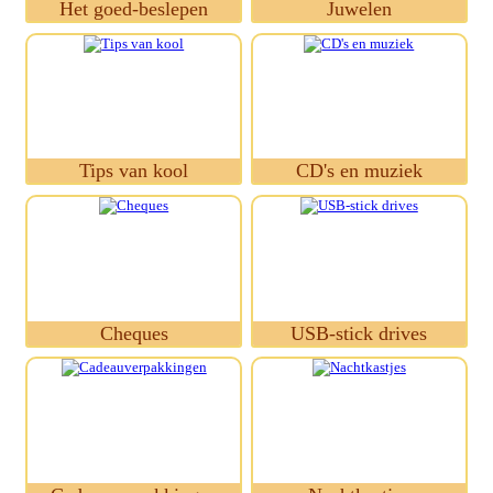
Het goed-beslepen
Juwelen
Tips van kool
CD's en muziek
Cheques
USB-stick drives