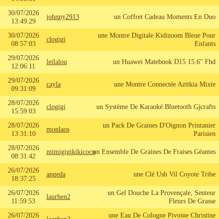
30/07/2026
johnny2913
un Coffret Cadeau Moments En Duo
13:49:29
30/07/2026
une Montre Digitale Kidizoom Bleue Pour
clogigi
08:57:03
Enfants
29/07/2026
leilalou
un Huawei Matebook D15 15.6'' Fhd
12:06:11
29/07/2026
cayla
une Montre Connectée Azttkia Mixte
09:31:09
28/07/2026
clogigi
un Système De Karaoké Bluetooth Gjcrafts
15:59:03
28/07/2026
un Pack De Graines D'Oignon Printanier
monlaos
13:31:10
Parisien
28/07/2026
mimigigikikicoco
un Ensemble De Graines De Fraises Géantes
08:31:42
26/07/2026
angeda
une Clé Usb Vil Coyote Tribe
18:37:25
26/07/2026
un Gel Douche La Provençale, Senteur
laurhen2
11:59:53
Fleurs De Grasse
26/07/2026
une Eau De Cologne Pivoine Christine