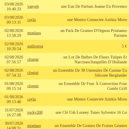
03/08/2026
vanyeb
une Eau De Parfum Jeanne En Provence
10:40:33
03/08/2026
cayla
une Montre Connectée Azttkia Mixte
09:13:31
02/08/2026
un Pack De Graines D'Oignon Printanier
monlaos
13:58:29
Parisien
02/08/2026
gulliveroi
5 €
10:20:54
02/08/2026
un Lot De Bulbes De Fleurs Tulipes Et
clogigi
07:56:57
Narcisses/Jonquilles D’Hollande
02/08/2026
un Ensemble De 38 Ustensiles De Cuisine En
clogigi
07:54:32
Silicone Berglander
01/08/2026
un Ensemble De Four À Convection Four
clogigi
09:15:14
Combi Grill
01/08/2026
cayla
une Montre Connectée Azttkia Mixte
09:13:46
31/07/2026
rocky200
une Clé Usb Looney Tunes Sylvestre 16 Go
16:27:08
30/07/2026
monlaos
un Ensemble De Graines De Fraises Géantes
14:08:31