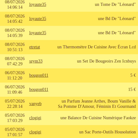
08/07/2026
loyaute35
un Tome De "Léonard"
14:06:14
08/07/2026
loyaute35
une Bd De "Léonard"
14:05:42
08/07/2026
loyaute35
une Bd De "Léonard"
14:05:39
08/07/2026
etretat
un Thermomètre De Cuisine Avec Écran Lcd
10:51:13
08/07/2026
szym33
un Set De Bougeoirs Zen Icnbuys
07:42:29
06/07/2026
bougon011
5 €
11:12:20
06/07/2026
bougon011
15 €
11:09:46
05/07/2026
un Parfum Jeanne Arthes, Boum Vanille &
vanyeb
22:28:14
Sa Pomme D'Amour, Féminin Et Gourmand
05/07/2026
clogigi
une Balance De Cuisine Numérique Faokze
17:03:29
05/07/2026
clogigi
un Sac Porte-Outils Housolution
17:01:57