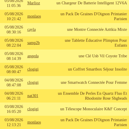
05/08/2026
Marlioz
un Chargeur De Batterie Intelligent 12V6A
11:05:36
05/08/2026
un Pack De Graines D'Oignon Printanier
monlaos
10:21:42
Parisien
05/08/2026
cayla
une Montre Connectée Azttkia Mixte
08:30:16
05/08/2026
une Tablette Éducative Plimpton Pour
samp2b
08:22:04
Enfants
05/08/2026
angeda
une Clé Usb Vil Coyote Tribe
08:14:39
05/08/2026
clogigi
un Coffret Smartbox Séjour Insolite
08:00:47
04/08/2026
clogigi
une Smartwatch Connectée Pour Femme
08:47:08
04/08/2026
un Ensemble De Perles En Quartz Fluo Et
nat301
06:21:11
Rhodonite Rose Shgbeads
03/08/2026
clogigi
un Télescope Monoculaire K&F Concept
16:05:20
03/08/2026
un Pack De Graines D'Oignon Printanier
monlaos
12:13:21
Parisien