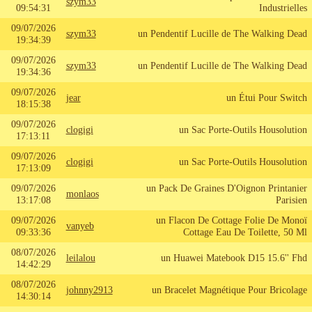
szym33
09:54:31
Industrielles
09/07/2026
szym33
un Pendentif Lucille de The Walking Dead
19:34:39
09/07/2026
szym33
un Pendentif Lucille de The Walking Dead
19:34:36
09/07/2026
jear
un Étui Pour Switch
18:15:38
09/07/2026
clogigi
un Sac Porte-Outils Housolution
17:13:11
09/07/2026
clogigi
un Sac Porte-Outils Housolution
17:13:09
09/07/2026
un Pack De Graines D'Oignon Printanier
monlaos
13:17:08
Parisien
09/07/2026
un Flacon De Cottage Folie De Monoï
vanyeb
09:33:36
Cottage Eau De Toilette, 50 Ml
08/07/2026
leilalou
un Huawei Matebook D15 15.6'' Fhd
14:42:29
08/07/2026
johnny2913
un Bracelet Magnétique Pour Bricolage
14:30:14