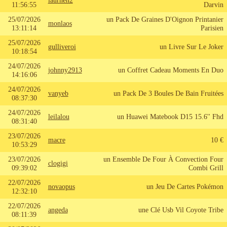
laurhen2
11:56:55
Darvin
25/07/2026
un Pack De Graines D'Oignon Printanier
monlaos
13:11:14
Parisien
25/07/2026
gulliveroi
un Livre Sur Le Joker
10:18:54
24/07/2026
johnny2913
un Coffret Cadeau Moments En Duo
14:16:06
24/07/2026
vanyeb
un Pack De 3 Boules De Bain Fruitées
08:37:30
24/07/2026
leilalou
un Huawei Matebook D15 15.6'' Fhd
08:31:40
23/07/2026
macre
10 €
10:53:29
23/07/2026
un Ensemble De Four À Convection Four
clogigi
09:39:02
Combi Grill
22/07/2026
novaopus
un Jeu De Cartes Pokémon
12:32:10
22/07/2026
angeda
une Clé Usb Vil Coyote Tribe
08:11:39