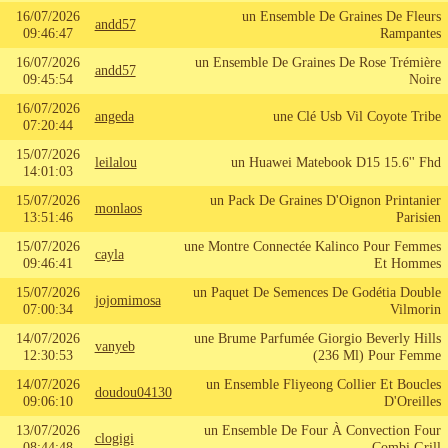
16/07/2026
un Ensemble De Graines De Fleurs
andd57
09:46:47
Rampantes
16/07/2026
un Ensemble De Graines De Rose Trémière
andd57
09:45:54
Noire
16/07/2026
angeda
une Clé Usb Vil Coyote Tribe
07:20:44
15/07/2026
leilalou
un Huawei Matebook D15 15.6'' Fhd
14:01:03
15/07/2026
un Pack De Graines D'Oignon Printanier
monlaos
13:51:46
Parisien
15/07/2026
une Montre Connectée Kalinco Pour Femmes
cayla
09:46:41
Et Hommes
15/07/2026
un Paquet De Semences De Godétia Double
jojomimosa
07:00:34
Vilmorin
14/07/2026
une Brume Parfumée Giorgio Beverly Hills
vanyeb
12:30:53
(236 Ml) Pour Femme
14/07/2026
un Ensemble Fliyeong Collier Et Boucles
doudou04130
09:06:10
D'Oreilles
13/07/2026
un Ensemble De Four À Convection Four
clogigi
08:44:48
Combi Grill