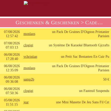
Geschenken & Geschenken
> Cadeauwauwauwauwauwinnaars
07/08/2026
un Pack De Graines D'Oignon Printanier
monlaos
12:57:42
Parisien
07/08/2026
clogigi
un Système De Karaoké Bluetooth Gjcrafts
07:03:13
06/08/2026
vchristian
un Petit Sac Bostanten En Cuir Pu
17:28:40
06/08/2026
un Pack De Graines D'Oignon Printanier
monlaos
12:35:09
Parisien
06/08/2026
samp2b
50 €
09:36:08
06/08/2026
clogigi
un Fauteuil Suspendu
07:50:36
05/08/2026
jear
une Mini Manette De Jeu Sans Fil Czt
11:51:15