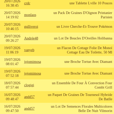
20/07/2026
crdc
une Tablette Lville 10 Pouces
16:38:45
20/07/2026
un Pack De Graines D'Oignon Printanier
monlaos
14:19:02
Parisien
20/07/2026
gulliveroi
un Livre Cherche-Et-Trouve Pokémon
10:46:15
20/07/2026
Andrée48
un Lot De Boucles D'Oreilles Holibanna
09:26:27
19/07/2026
un Flacon De Cottage Folie De Monoï
vanyeb
11:06:19
Cottage Eau De Toilette, 50 Ml
19/07/2026
jojomimosa
une Broche Tortue Avec Diamant
08:01:47
19/07/2026
jojomimosa
une Broche Tortue Avec Diamant
07:52:18
18/07/2026
un Ensemble De Four À Convection Four
clogigi
07:57:44
Combi Grill
16/07/2026
un Paquet De Graines De Tournesol Hybride
andd57
09:48:47
De Batlle
16/07/2026
un Lot De Semences Florales Multicolores
andd57
09:47:50
Belle De Nuit Vilmorin