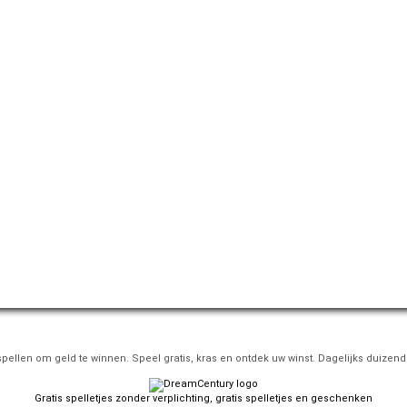
spellen om geld te winnen. Speel gratis, kras en ontdek uw winst. Dagelijks duizen
Gratis spelletjes zonder verplichting, gratis spelletjes en geschenken