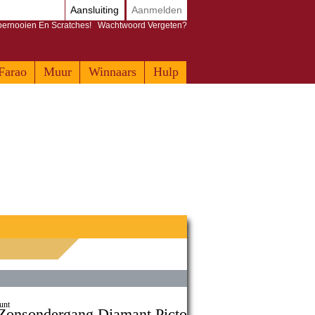
Aansluiting
Aanmelden
Toernooien En Scratches!
Wachtwoord Vergeten?
Farao
Muur
Winnaars
Hulp
unt