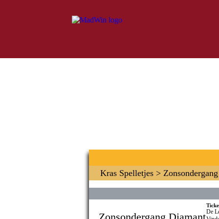
Kras Spelletjes
> Zonsondergang
Ticke
De Lo
Zonsondergang Diamant
Vinde