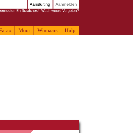
Aansluiting
Aanmelden
Toernooien En Scratches!
Wachtwoord Vergeten?
Farao
Muur
Winnaars
Hulp