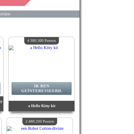
erijen
4.380.300 Punten
IK BEN
GEÏNTERESSEERD.
ty
a Hello Kitty kit
Waarde :
4 380 300 Gekke punten
Beschikbare hoeveelheid :
4
2.488.200 Punten