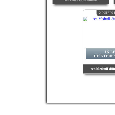
Waarde :
2 488 200 Gekke punten
Beschikbare hoeveelheid :
4
2.205.800 
IK B
GEÏNTERES
een Medrull-dif
Waarde :
2 205 800
Beschikbare hoe