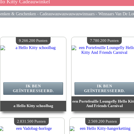
lo Kitty Cadeauwinkel
enken & Geschenken
-
Cadeauwauwauwauwauwinnaars
-
Winnaars Van De Lot
9.266.200 Punten
7.780.200 Punten
IK BEN
IK BEN
GEÏNTERESSEERD.
GEÏNTERESSEERD.
een Portefeuille Loungefly Hello Kit
a Hello Kitty schoolbag
And Friends Carnival
Waarde :
9 266 200 Gekke punten
Waarde :
7 780 200 Gekke punten
Beschikbare hoeveelheid :
4
Beschikbare hoeveelheid :
4
2.831.500 Punten
2.569.200 Punten