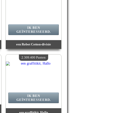
IK BEN
GEÏNTERESSEERD.
een Robot Cotton-divisie
Waarde :
2 488 200 Gekke punten
Beschikbare hoeveelheid :
4
2.309.400 Punten
IK BEN
GEÏNTERESSEERD.
een graffitikit, Hallo