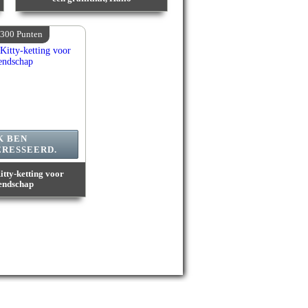
Waarde :
2 309 400 Gekke punten
Beschikbare hoeveelheid :
4
.300 Punten
K BEN
ERESSEERD.
itty-ketting voor
endschap
1 300 Gekke punten
e hoeveelheid :
4