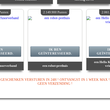
Waarde :
2 473 300 Gekke punten
Waarde :
2 399 600 Gekke punten
Beschikbare hoeveelheid :
4
Beschikbare hoeveelheid :
4
Punten
2.149.900 Punten
2.061
EN
IK BEN
I
SEERD.
GEÏNTERESSEERD.
GEÏNT
een Hello K
fusorverband
een robot-prethuis
vri
 Gekke punten
Waarde :
2 149 900 Gekke punten
Waarde :
2 06
veelheid :
4
Beschikbare hoeveelheid :
4
Beschikbar
GESCHENKEN VERSTUREN IN 24H ! ONTVANGST IN 1 WEEK MAX !
GEEN VERZENDING !