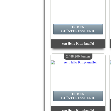
IK BEN
GEÏNTERESSEERD.
een Hello Kitty-knuffel
Waarde :
3 004 200 Gekke punten
Beschikbare hoeveelheid :
4
2.488.200 Punten
IK BEN
GEÏNTERESSEERD.
een Hello Kitty-knuffel