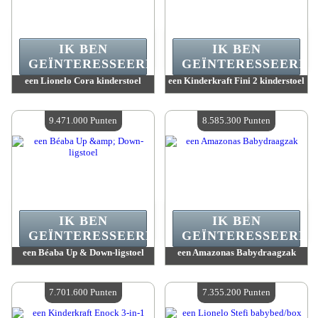
IK BEN
IK BEN
GEÏNTERESSEERD.
GEÏNTERESSEERD.
een Lionelo Cora kinderstoel
een Kinderkraft Fini 2 kinderstoel
Waarde :
10 748 800 Gekke punten
Waarde :
9 471 000 Gekke punten
Beschikbare hoeveelheid :
4
Beschikbare hoeveelheid :
4
9.471.000 Punten
8.585.300 Punten
IK BEN
IK BEN
GEÏNTERESSEERD.
GEÏNTERESSEERD.
een Béaba Up & Down-ligstoel
een Amazonas Babydraagzak
Waarde :
9 471 000 Gekke punten
Waarde :
8 585 300 Gekke punten
Beschikbare hoeveelheid :
4
Beschikbare hoeveelheid :
4
7.701.600 Punten
7.355.200 Punten