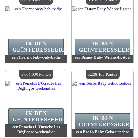
IK BEN
IK BEN
GEÏNTERESSEERD.
GEÏNTERESSEERD.
een Thermobaby-babybadje
een Disney Baby Winnie-ligstoel
Waarde :
6 092 600 Gekke punten
Waarde :
5 670 100 Gekke punten
Beschikbare hoeveelheid :
4
Beschikbare hoeveelheid :
4
5.661.900 Punten
5.238.400 Punten
IK BEN
IK BEN
GEÏNTERESSEERD.
GEÏNTERESSEERD.
een Pomelos L'Otruche Les
Déglingos weekendtas
een Béaba Baby Geboortedoos