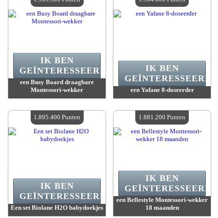
IK BEN
IK BEN
GEÏNTERESSEERD.
GEÏNTERESSEERD.
een Busy Board draagbare
Montessori-wekker
een Yafane 8-doseerder
Waarde :
1 965 500 Gekke punten
Waarde :
1 964 600 Gekke punten
Beschikbare hoeveelheid :
4
Beschikbare hoeveelheid :
4
1.895.400 Punten
1.881.200 Punten
IK BEN
IK BEN
GEÏNTERESSEERD.
GEÏNTERESSEERD.
een Bellestyle Montessori-wekker
Een set Biolane H2O babydoekjes
18 maanden