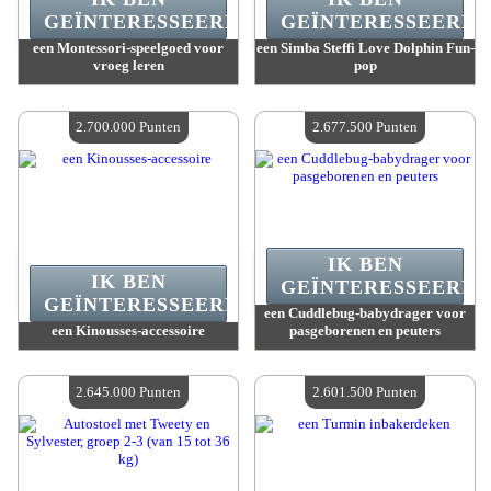
GEÏNTERESSEERD.
GEÏNTERESSEERD.
een Montessori-speelgoed voor
een Simba Steffi Love Dolphin Fun-
vroeg leren
pop
Waarde :
2 787 600 Gekke punten
Waarde :
2 768 500 Gekke punten
Beschikbare hoeveelheid :
4
Beschikbare hoeveelheid :
4
2.700.000 Punten
2.677.500 Punten
IK BEN
IK BEN
GEÏNTERESSEERD.
GEÏNTERESSEERD.
een Cuddlebug-babydrager voor
een Kinousses-accessoire
pasgeborenen en peuters
Waarde :
2 700 000 Gekke punten
Waarde :
2 677 500 Gekke punten
Beschikbare hoeveelheid :
4
Beschikbare hoeveelheid :
4
2.645.000 Punten
2.601.500 Punten