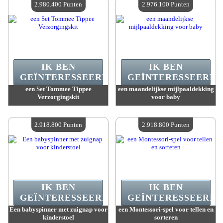
2.980.400 Punten
2.976.100 Punten
IK BEN
IK BEN
GEÏNTERESSEERD.
GEÏNTERESSEERD.
een Set Tommee Tippee
een maandelijkse mijlpaaldekking
Verzorgingskit
voor baby
Waarde :
2 980 400 Gekke punten
Waarde :
2 976 100 Gekke punten
Beschikbare hoeveelheid :
4
Beschikbare hoeveelheid :
4
2.918.800 Punten
2.918.800 Punten
IK BEN
IK BEN
GEÏNTERESSEERD.
GEÏNTERESSEERD.
Een babyspinner met zuignap voor
een Montessori-spel voor tellen en
kinderstoel
sorteren