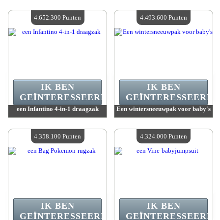
Waarde :
5 661 900 Gekke punten
Waarde :
5 238 400 Gekke punten
Beschikbare hoeveelheid :
4
Beschikbare hoeveelheid :
4
4.652.300 Punten
4.493.600 Punten
IK BEN
IK BEN
GEÏNTERESSEERD.
GEÏNTERESSEERD.
een Infantino 4-in-1 draagzak
Een wintersneeuwpak voor baby's
Waarde :
4 652 300 Gekke punten
Waarde :
4 493 600 Gekke punten
Beschikbare hoeveelheid :
4
Beschikbare hoeveelheid :
4
4.358.100 Punten
4.324.000 Punten
IK BEN
IK BEN
GEÏNTERESSEERD.
GEÏNTERESSEERD.