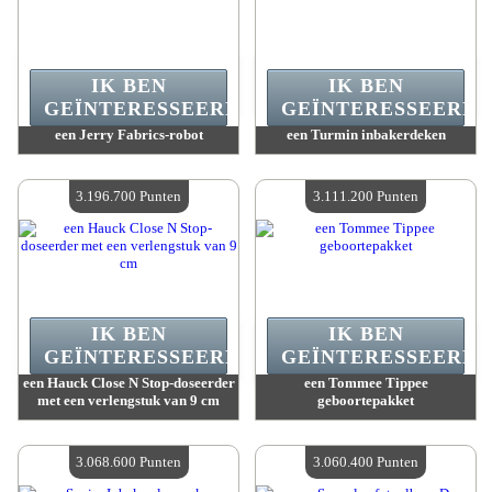
IK BEN
IK BEN
GEÏNTERESSEERD.
GEÏNTERESSEERD.
een Jerry Fabrics-robot
een Turmin inbakerdeken
Waarde :
3 315 000 Gekke punten
Waarde :
3 237 200 Gekke punten
Beschikbare hoeveelheid :
4
Beschikbare hoeveelheid :
4
3.196.700 Punten
3.111.200 Punten
IK BEN
IK BEN
GEÏNTERESSEERD.
GEÏNTERESSEERD.
een Hauck Close N Stop-doseerder
een Tommee Tippee
met een verlengstuk van 9 cm
geboortepakket
Waarde :
3 196 700 Gekke punten
Waarde :
3 111 200 Gekke punten
Beschikbare hoeveelheid :
4
Beschikbare hoeveelheid :
4
3.068.600 Punten
3.060.400 Punten