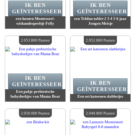
IK BEN
IK BEN
GEÏNTERESSEERD.
GEÏNTERESSEERD.
een houten Montessori-
een Tekfun-tablet 2 3 4 5 6 jaar
wiskundespeeltje Felly
Jongen Meisje
Waarde :
2 084 300 Gekke punten
Waarde :
2 067 000 Gekke punten
Beschikbare hoeveelheid :
4
Beschikbare hoeveelheid :
4
2.053.800 Punten
2.052.800 Punten
IK BEN
IK BEN
GEÏNTERESSEERD.
GEÏNTERESSEERD.
Een pakje prebiotische
babydoekjes van Mama Bear
Een set katoenen slabbetjes
Waarde :
2 053 800 Gekke punten
Waarde :
2 052 800 Gekke punten
Beschikbare hoeveelheid :
4
Beschikbare hoeveelheid :
4
2.050.000 Punten
2.049.800 Punten