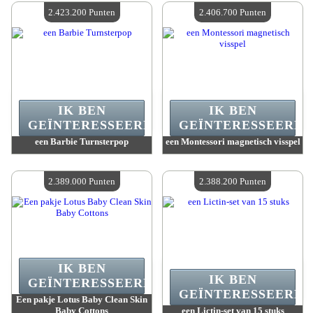
Beschikbare hoeveelheid :
4
Beschikbare hoeveelheid :
4
2.423.200 Punten
2.406.700 Punten
IK BEN
IK BEN
GEÏNTERESSEERD.
GEÏNTERESSEERD.
een Barbie Turnsterpop
een Montessori magnetisch visspel
Waarde :
2 423 200 Gekke punten
Waarde :
2 406 700 Gekke punten
Beschikbare hoeveelheid :
4
Beschikbare hoeveelheid :
4
2.389.000 Punten
2.388.200 Punten
IK BEN
IK BEN
GEÏNTERESSEERD.
GEÏNTERESSEERD.
Een pakje Lotus Baby Clean Skin
Baby Cottons
een Lictin-set van 15 stuks