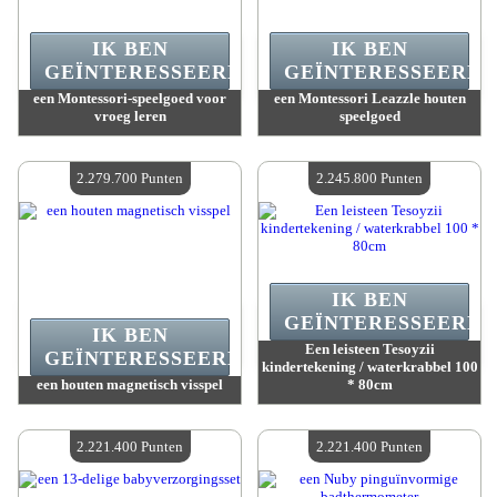
IK BEN
IK BEN
GEÏNTERESSEERD.
GEÏNTERESSEERD.
een Montessori-speelgoed voor
een Montessori Leazzle houten
vroeg leren
speelgoed
Waarde :
2 279 700 Gekke punten
Waarde :
2 279 700 Gekke punten
Beschikbare hoeveelheid :
4
Beschikbare hoeveelheid :
4
2.279.700 Punten
2.245.800 Punten
IK BEN
GEÏNTERESSEERD.
IK BEN
Een leisteen Tesoyzii
GEÏNTERESSEERD.
kindertekening / waterkrabbel 100
een houten magnetisch visspel
* 80cm
Waarde :
2 279 700 Gekke punten
Waarde :
2 245 800 Gekke punten
Beschikbare hoeveelheid :
4
Beschikbare hoeveelheid :
4
2.221.400 Punten
2.221.400 Punten