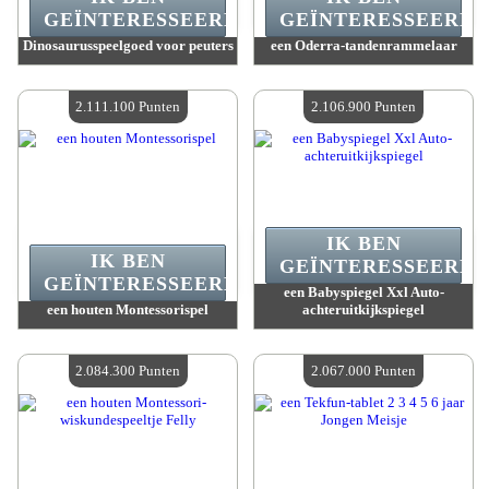
GEÏNTERESSEERD.
GEÏNTERESSEERD.
Dinosaurusspeelgoed voor peuters
een Oderra-tandenrammelaar
Waarde :
2 111 100 Gekke punten
Waarde :
2 111 100 Gekke punten
Beschikbare hoeveelheid :
4
Beschikbare hoeveelheid :
4
2.111.100 Punten
2.106.900 Punten
IK BEN
IK BEN
GEÏNTERESSEERD.
GEÏNTERESSEERD.
een Babyspiegel Xxl Auto-
een houten Montessorispel
achteruitkijkspiegel
Waarde :
2 111 100 Gekke punten
Waarde :
2 106 900 Gekke punten
Beschikbare hoeveelheid :
4
Beschikbare hoeveelheid :
4
2.084.300 Punten
2.067.000 Punten