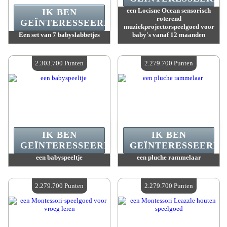
een Locisne Ocean sensorisch
IK BEN
roterend
GEÏNTERESSEERD.
muziekprojectorspeelgoed voor
Een set van 7 babyslabbetjes
baby's vanaf 12 maanden
Waarde :
2 306 700 Gekke punten
Waarde :
2 303 700 Gekke punten
Beschikbare hoeveelheid :
4
Beschikbare hoeveelheid :
4
2.303.700 Punten
2.279.700 Punten
IK BEN
IK BEN
GEÏNTERESSEERD.
GEÏNTERESSEERD.
een babyspeeltje
een pluche rammelaar
Waarde :
2 303 700 Gekke punten
Waarde :
2 279 700 Gekke punten
Beschikbare hoeveelheid :
4
Beschikbare hoeveelheid :
4
2.279.700 Punten
2.279.700 Punten