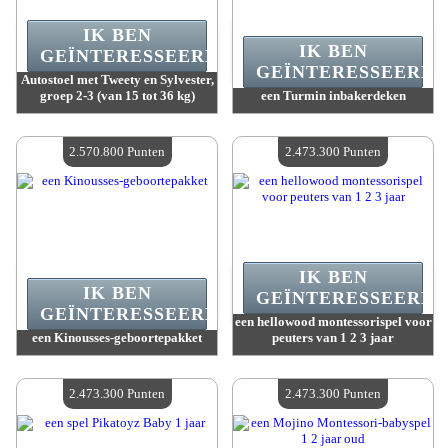
IK BEN
IK BEN
GEÏNTERESSEERD.
GEÏNTERESSEERD.
Autostoel met Tweety en Sylvester,
groep 2-3 (van 15 tot 36 kg)
een Turmin inbakerdeken
Waarde :
2 645 000 Gekke punten
Waarde :
2 601 500 Gekke punten
Beschikbare hoeveelheid :
4
Beschikbare hoeveelheid :
4
2.570.800 Punten
2.473.300 Punten
IK BEN
IK BEN
GEÏNTERESSEERD.
GEÏNTERESSEERD.
een hellowood montessorispel voor
een Kinousses-geboortepakket
peuters van 1 2 3 jaar
Waarde :
2 570 800 Gekke punten
Waarde :
2 473 300 Gekke punten
Beschikbare hoeveelheid :
4
Beschikbare hoeveelheid :
4
2.473.300 Punten
2.473.300 Punten