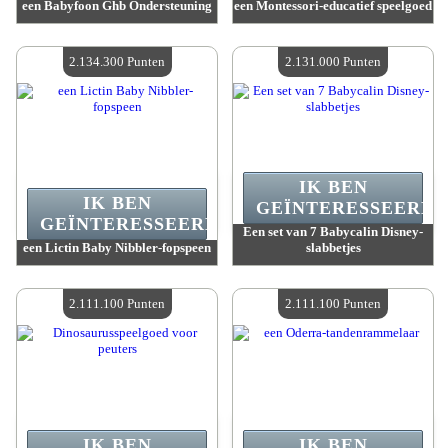
een Babyfoon Ghb Ondersteuning
een Montessori-educatief speelgoed
Waarde :
2 134 300 Gekke punten
Waarde :
2 134 300 Gekke punten
Beschikbare hoeveelheid :
4
Beschikbare hoeveelheid :
4
2.134.300 Punten
2.131.000 Punten
IK BEN
IK BEN
GEÏNTERESSEERD.
GEÏNTERESSEERD.
Een set van 7 Babycalin Disney-
een Lictin Baby Nibbler-fopspeen
slabbetjes
Waarde :
2 134 300 Gekke punten
Waarde :
2 131 000 Gekke punten
Beschikbare hoeveelheid :
4
Beschikbare hoeveelheid :
4
2.111.100 Punten
2.111.100 Punten
IK BEN
IK BEN