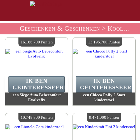
Geschenken & Geschenken
> Koolspanen Cadeauwinkel
16.166.700 Punten
13.195.700 Punten
IK BEN
IK BEN
GEÏNTERESSEERD.
GEÏNTERESSEERD.
een Siège Auto Bebeconfort
een Chicco Polly 2 Start
Evolvefix
kinderstoel
Waarde :
16 166 700 Gekke punten
Waarde :
13 195 700 Gekke punten
Beschikbare hoeveelheid :
4
Beschikbare hoeveelheid :
4
10.748.800 Punten
9.471.000 Punten