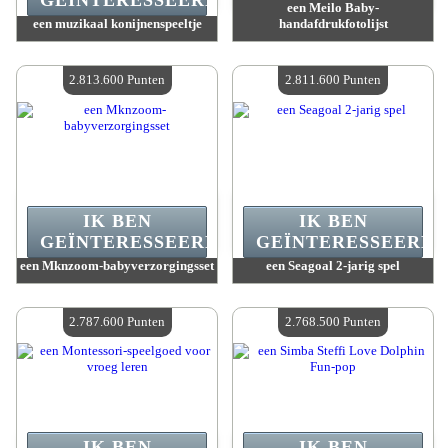
GEÏNTERESSEERD.
een Meilo Baby-
een muzikaal konijnenspeeltje
handafdrukfotolijst
Waarde :
2 824 200 Gekke punten
Waarde :
2 813 600 Gekke punten
Beschikbare hoeveelheid :
4
Beschikbare hoeveelheid :
4
2.813.600 Punten
2.811.600 Punten
IK BEN
IK BEN
GEÏNTERESSEERD.
GEÏNTERESSEERD.
een Mknzoom-babyverzorgingsset
een Seagoal 2-jarig spel
Waarde :
2 813 600 Gekke punten
Waarde :
2 811 600 Gekke punten
Beschikbare hoeveelheid :
4
Beschikbare hoeveelheid :
4
2.787.600 Punten
2.768.500 Punten
IK BEN
IK BEN