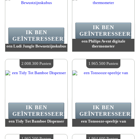
IK BEN
IK BEN
GEÏNTERESSEERD.
GEÏNTERESSEERD.
een Philips Avent digitale
een Ludi Jungle Bewustzijnskubus
thermometer
Waarde :
2 018 700 Gekke punten
Waarde :
2 011 400 Gekke punten
Beschikbare hoeveelheid :
4
Beschikbare hoeveelheid :
4
2.008.300 Punten
1.965.500 Punten
IK BEN
IK BEN
GEÏNTERESSEERD.
GEÏNTERESSEERD.
een Tidy Tot Bamboe Dispenser
een Tonsooze-speeltje van
Waarde :
2 008 300 Gekke punten
Waarde :
1 965 500 Gekke punten
Beschikbare hoeveelheid :
4
Beschikbare hoeveelheid :
4
1.965.500 Punten
1.964.600 Punten