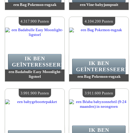
een Bag Pokemon-rugzak
een Vine-babyjumpsuit
Waarde :
4 358 100 Gekke punten
Waarde :
4 324 000 Gekke punten
Beschikbare hoeveelheid :
4
Beschikbare hoeveelheid :
4
4.317.900 Punten
4.104.200 Punten
IK BEN
IK BEN
GEÏNTERESSEERD.
GEÏNTERESSEERD.
een Badabulle Easy Moonlight-
ligstoel
een Bag Pokemon-rugzak
Waarde :
4 317 900 Gekke punten
Waarde :
4 104 200 Gekke punten
Beschikbare hoeveelheid :
4
Beschikbare hoeveelheid :
4
3.991.900 Punten
3.911.600 Punten
IK BEN