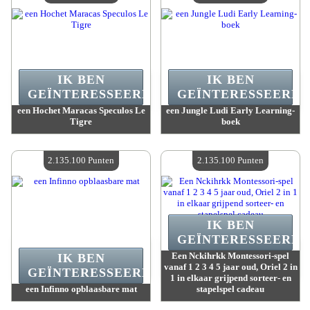
IK BEN
IK BEN
GEÏNTERESSEERD.
GEÏNTERESSEERD.
een Hochet Maracas Speculos Le
een Jungle Ludi Early Learning-
Tigre
boek
Waarde :
2 175 100 Gekke punten
Waarde :
2 170 600 Gekke punten
Beschikbare hoeveelheid :
4
Beschikbare hoeveelheid :
4
2.135.100 Punten
2.135.100 Punten
IK BEN
GEÏNTERESSEERD.
Een Nckihrkk Montessori-spel
IK BEN
vanaf 1 2 3 4 5 jaar oud, Oriel 2 in
GEÏNTERESSEERD.
1 in elkaar grijpend sorteer- en
een Infinno opblaasbare mat
stapelspel cadeau
Waarde :
2 135 100 Gekke punten
Waarde :
2 135 100 Gekke punten