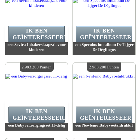
IK BEN
IK BEN
GEÏNTERESSEERD.
GEÏNTERESSEERD.
een Sevira Inbakerslaapzak voor
een Speculos fotoalbum De Tijger
kinderen
De Déglingos
Waarde :
3 068 600 Gekke punten
Waarde :
3 060 400 Gekke punten
Beschikbare hoeveelheid :
4
Beschikbare hoeveelheid :
4
2.983.200 Punten
2.983.200 Punten
IK BEN
IK BEN
GEÏNTERESSEERD.
GEÏNTERESSEERD.
een Babyverzorgingsset 11-delig
een Newlemo Babyvoetafdrukkit
Waarde :
2 983 200 Gekke punten
Waarde :
2 983 200 Gekke punten
Beschikbare hoeveelheid :
4
Beschikbare hoeveelheid :
4