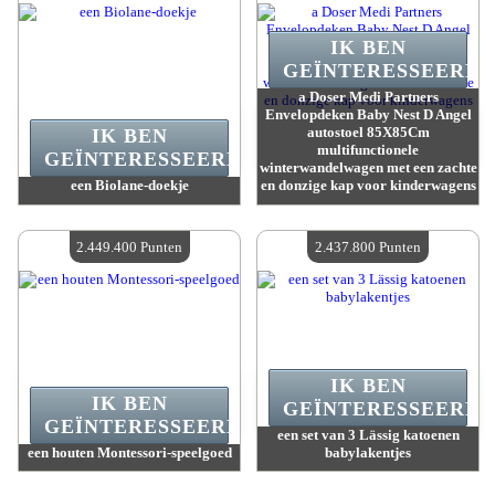
IK BEN
GEÏNTERESSEERD.
a Doser Medi Partners
Envelopdeken Baby Nest D Angel
autostoel 85X85Cm
IK BEN
multifunctionele
GEÏNTERESSEERD.
winterwandelwagen met een zachte
een Biolane-doekje
en donzige kap voor kinderwagens
Waarde :
2 463 400 Gekke punten
Waarde :
2 456 300 Gekke punten
Beschikbare hoeveelheid :
4
Beschikbare hoeveelheid :
4
2.449.400 Punten
2.437.800 Punten
IK BEN
IK BEN
GEÏNTERESSEERD.
GEÏNTERESSEERD.
een set van 3 Lässig katoenen
een houten Montessori-speelgoed
babylakentjes
Waarde :
2 449 400 Gekke punten
Waarde :
2 437 800 Gekke punten