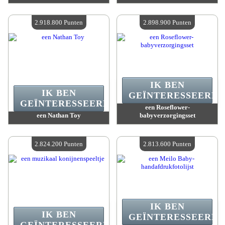
Waarde :
2 918 800 Gekke punten
Waarde :
2 918 800 Gekke punten
Beschikbare hoeveelheid :
4
Beschikbare hoeveelheid :
4
2.918.800 Punten
2.898.900 Punten
IK BEN
IK BEN
GEÏNTERESSEERD.
GEÏNTERESSEERD.
een Roseflower-
een Nathan Toy
babyverzorgingsset
Waarde :
2 918 800 Gekke punten
Waarde :
2 898 900 Gekke punten
Beschikbare hoeveelheid :
4
Beschikbare hoeveelheid :
4
2.824.200 Punten
2.813.600 Punten
IK BEN
IK BEN
GEÏNTERESSEERD.