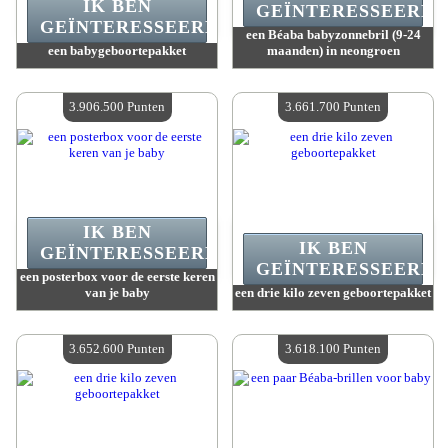
IK BEN
GEÏNTERESSEERD.
GEÏNTERESSEERD.
een Béaba babyzonnebril (9-24
een babygeboortepakket
maanden) in neongroen
Waarde :
3 991 900 Gekke punten
Waarde :
3 911 600 Gekke punten
Beschikbare hoeveelheid :
4
Beschikbare hoeveelheid :
4
3.906.500 Punten
3.661.700 Punten
IK BEN
IK BEN
GEÏNTERESSEERD.
GEÏNTERESSEERD.
een posterbox voor de eerste keren
van je baby
een drie kilo zeven geboortepakket
Waarde :
3 906 500 Gekke punten
Waarde :
3 661 700 Gekke punten
Beschikbare hoeveelheid :
4
Beschikbare hoeveelheid :
4
3.652.600 Punten
3.618.100 Punten