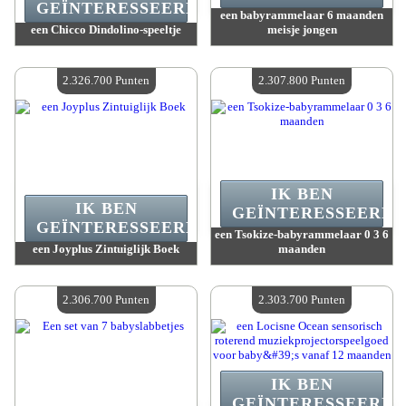
GEÏNTERESSEERD.
een babyrammelaar 6 maanden
een Chicco Dindolino-speeltje
meisje jongen
Waarde :
2 369 300 Gekke punten
Waarde :
2 329 100 Gekke punten
Beschikbare hoeveelheid :
4
Beschikbare hoeveelheid :
4
2.326.700 Punten
2.307.800 Punten
IK BEN
IK BEN
GEÏNTERESSEERD.
GEÏNTERESSEERD.
een Tsokize-babyrammelaar 0 3 6
een Joyplus Zintuiglijk Boek
maanden
Waarde :
2 326 700 Gekke punten
Waarde :
2 307 800 Gekke punten
Beschikbare hoeveelheid :
4
Beschikbare hoeveelheid :
4
2.306.700 Punten
2.303.700 Punten
IK BEN
GEÏNTERESSEERD.