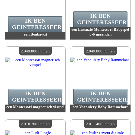
IK BEN
IK BEN
GEÏNTERESSEERD.
GEÏNTERESSEERD.
een Lassuzie Montessori Babyspel
een Béaba-kit
0-6 maanden
Waarde :
2 050 000 Gekke punten
Waarde :
2 049 800 Gekke punten
Beschikbare hoeveelheid :
4
Beschikbare hoeveelheid :
4
2.049.800 Punten
2.049.800 Punten
IK BEN
IK BEN
GEÏNTERESSEERD.
GEÏNTERESSEERD.
een Montessori magnetisch visspel
een Vacoulery Baby Rammelaar
Waarde :
2 049 800 Gekke punten
Waarde :
2 049 800 Gekke punten
Beschikbare hoeveelheid :
4
Beschikbare hoeveelheid :
4
2.018.700 Punten
2.011.400 Punten