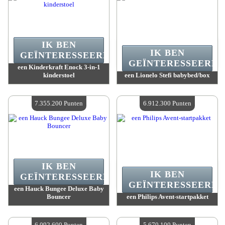
IK BEN
IK BEN
GEÏNTERESSEERD.
GEÏNTERESSEERD.
een Kinderkraft Enock 3-in-1
kinderstoel
een Lionelo Stefi babybed/box
Waarde :
7 701 600 Gekke punten
Waarde :
7 355 200 Gekke punten
Beschikbare hoeveelheid :
4
Beschikbare hoeveelheid :
4
7.355.200 Punten
6.912.300 Punten
IK BEN
IK BEN
GEÏNTERESSEERD.
GEÏNTERESSEERD.
een Hauck Bungee Deluxe Baby
Bouncer
een Philips Avent-startpakket
Waarde :
7 355 200 Gekke punten
Waarde :
6 912 300 Gekke punten
Beschikbare hoeveelheid :
4
Beschikbare hoeveelheid :
4
6.092.600 Punten
5.670.100 Punten