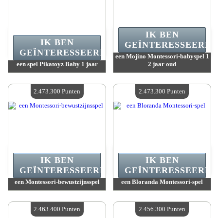
IK BEN
IK BEN
GEÏNTERESSEERD.
GEÏNTERESSEERD.
een Mojino Montessori-babyspel 1
een spel Pikatoyz Baby 1 jaar
2 jaar oud
Waarde :
2 473 300 Gekke punten
Waarde :
2 473 300 Gekke punten
Beschikbare hoeveelheid :
4
Beschikbare hoeveelheid :
4
2.473.300 Punten
2.473.300 Punten
IK BEN
IK BEN
GEÏNTERESSEERD.
GEÏNTERESSEERD.
een Montessori-bewustzijnsspel
een Bloranda Montessori-spel
Waarde :
2 473 300 Gekke punten
Waarde :
2 473 300 Gekke punten
Beschikbare hoeveelheid :
4
Beschikbare hoeveelheid :
4
2.463.400 Punten
2.456.300 Punten