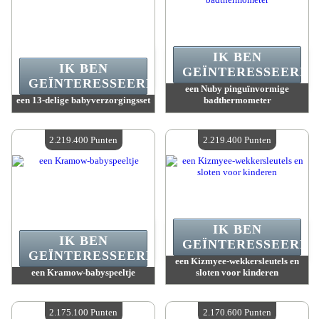
IK BEN
IK BEN
GEÏNTERESSEERD.
GEÏNTERESSEERD.
een Nuby pinguïnvormige
een 13-delige babyverzorgingsset
badthermometer
Waarde :
2 221 400 Gekke punten
Waarde :
2 221 400 Gekke punten
Beschikbare hoeveelheid :
4
Beschikbare hoeveelheid :
4
2.219.400 Punten
2.219.400 Punten
IK BEN
IK BEN
GEÏNTERESSEERD.
GEÏNTERESSEERD.
een Kizmyee-wekkersleutels en
een Kramow-babyspeeltje
sloten voor kinderen
Waarde :
2 219 400 Gekke punten
Waarde :
2 219 400 Gekke punten
Beschikbare hoeveelheid :
4
Beschikbare hoeveelheid :
4
2.175.100 Punten
2.170.600 Punten