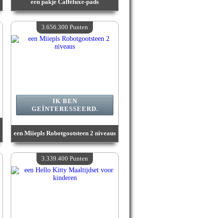
een pakje Cafféluxe-pads
Waarde :
3 820 800 Gekke punten
Beschikbare hoeveelheid :
4
3.656.300 Punten
IK BEN
GEÏNTERESSEERD.
een Miiepls Robotgootsteen 2 niveaus
Waarde :
3 656 300 Gekke punten
Beschikbare hoeveelheid :
4
3.339.400 Punten