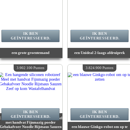
IK BEN
IK BEN
GEÏNTERESSEERD.
GEÏNTERESSEERD.
een grote groentemand
een Unideal 2-laags afdruiprek
Waarde :
3 980 700 Gekke punten
Waarde :
3 910 200 Gekke punten
Beschikbare hoeveelheid :
4
Beschikbare hoeveelheid :
4
3.902.100 Punten
3.824.900 Punten
IK BEN
IK BEN
GEÏNTERESSEERD.
GEÏNTERESSEERD.
Een hangende siliconen robotzeef Meel
met handvat Fijnmazig poeder
Gebakafvoer Noodle Rijstsaus Sauzen
een blauwe Ginkgo-robot om op te