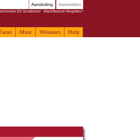
Aansluiting
Aanmelden
Toernooien En Scratches!
Wachtwoord Vergeten?
Farao
Muur
Winnaars
Hulp