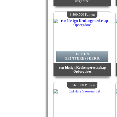
Organizer
Waarde :
3 908 200 Gekke punten
Beschikbare hoeveelheid :
4
3.800.500 Punten
IK BEN
GEÏNTERESSEERD.
een Idesign Keukengereedschap
Opbergdoos
Waarde :
3 800 500 Gekke punten
Beschikbare hoeveelheid :
4
3.561.000 Punten