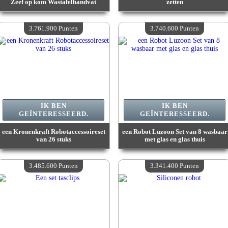
Zeef op kom Wastafelhandvat
zetten
Waarde :
3 902 100 Gekke punten
Waarde :
3 824 900 Gekke punten
Beschikbare hoeveelheid :
4
Beschikbare hoeveelheid :
4
3.761.900 Punten
3.740.600 Punten
IK BEN
IK BEN
GEÏNTERESSEERD.
GEÏNTERESSEERD.
een Kronenkraft Robotaccessoireset
een Robot Luzoon Set van 8 wasbaar
van 26 stuks
met glas en glas thuis
Waarde :
3 761 900 Gekke punten
Waarde :
3 740 600 Gekke punten
Beschikbare hoeveelheid :
4
Beschikbare hoeveelheid :
4
3.485.600 Punten
3.341.400 Punten