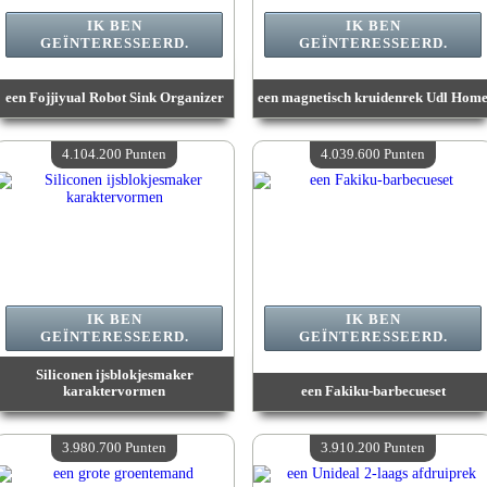
IK BEN
IK BEN
GEÏNTERESSEERD.
GEÏNTERESSEERD.
een Fojjiyual Robot Sink Organizer
een magnetisch kruidenrek Udl Hom
Waarde :
4 415 000 Gekke punten
Waarde :
4 286 000 Gekke punten
Beschikbare hoeveelheid :
4
Beschikbare hoeveelheid :
4
4.104.200 Punten
4.039.600 Punten
IK BEN
IK BEN
GEÏNTERESSEERD.
GEÏNTERESSEERD.
Siliconen ijsblokjesmaker
karaktervormen
een Fakiku-barbecueset
Waarde :
4 104 200 Gekke punten
Waarde :
4 039 600 Gekke punten
Beschikbare hoeveelheid :
4
Beschikbare hoeveelheid :
4
3.980.700 Punten
3.910.200 Punten