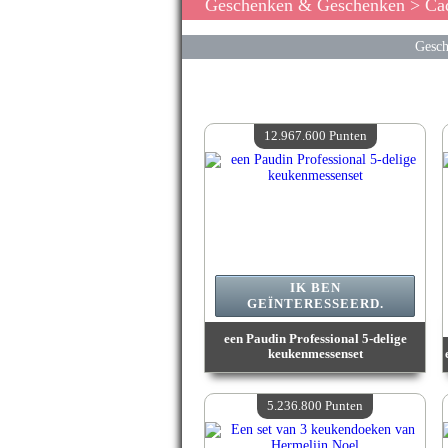
Geschenken & Geschenken
> Cad
Gesch
12.967.600 Punten
IK BEN
GEÏNTERESSEERD.
een Paudin Professional 5-delige
keukenmessenset
Waarde :
12 967 600 Gekke punten
Beschikbare hoeveelheid :
4
5.236.800 Punten