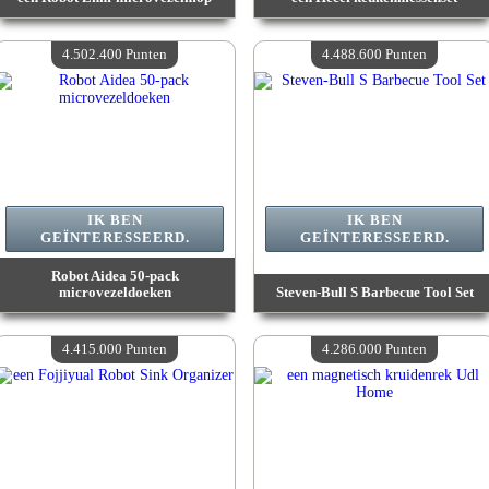
Waarde :
4 988 900 Gekke punten
Waarde :
4 672 000 Gekke punten
Beschikbare hoeveelheid :
4
Beschikbare hoeveelheid :
4
4.502.400 Punten
4.488.600 Punten
IK BEN
IK BEN
GEÏNTERESSEERD.
GEÏNTERESSEERD.
Robot Aidea 50-pack
microvezeldoeken
Steven-Bull S Barbecue Tool Set
Waarde :
4 502 400 Gekke punten
Waarde :
4 488 600 Gekke punten
Beschikbare hoeveelheid :
4
Beschikbare hoeveelheid :
4
4.415.000 Punten
4.286.000 Punten