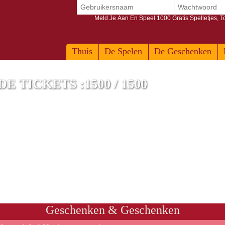
Meld Je Aan En Speel 1000 Gratis Spelletjes, 
Thuis
De Spelen
De Geschenken
 TICKETS :1500 / 1500
g PC
Geschenken & Geschenken