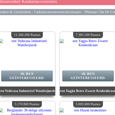
eauwinkel Keukenaccessoires
enken & Geschenken
-
Cadeauwauwauwauwauwinnaars
-
Winnaars Van De Lot
11.266.200 Punten
7.385.100 Punten
IK BEN
IK BEN
GEÏNTERESSEERD.
GEÏNTERESSEERD.
een Vedecasa Industrieel Wandwijnrek
een Yagjia Retro Zwarte Keukenkraa
Waarde :
11 266 200 Gekke punten
Waarde :
7 385 100 Gekke punten
Beschikbare hoeveelheid :
4
Beschikbare hoeveelheid :
4
5.179.900 Punten
5.095.600 Punten