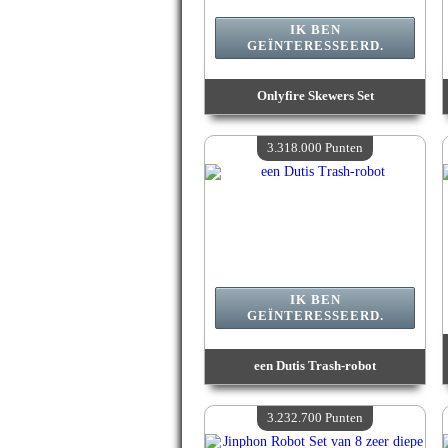
IK BEN
GEÏNTERESSEERD.
Onlyfire Skewers Set
Waarde :
3 561 000 Gekke punten
Beschikbare hoeveelheid :
4
3.318.000 Punten
IK BEN
GEÏNTERESSEERD.
een Dutis Trash-robot
Waarde :
3 318 000 Gekke punten
Beschikbare hoeveelheid :
4
3.232.700 Punten