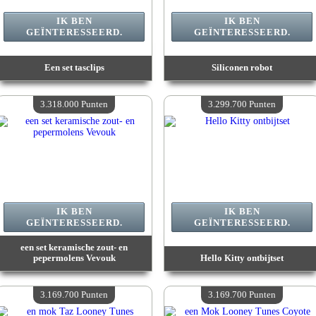
IK BEN
IK BEN
GEÏNTERESSEERD.
GEÏNTERESSEERD.
Een set tasclips
Siliconen robot
Waarde :
3 485 600 Gekke punten
Waarde :
3 341 400 Gekke punten
Beschikbare hoeveelheid :
4
Beschikbare hoeveelheid :
4
3.318.000 Punten
3.299.700 Punten
IK BEN
IK BEN
GEÏNTERESSEERD.
GEÏNTERESSEERD.
een set keramische zout- en
pepermolens Vevouk
Hello Kitty ontbijtset
Waarde :
3 318 000 Gekke punten
Waarde :
3 299 700 Gekke punten
Beschikbare hoeveelheid :
4
Beschikbare hoeveelheid :
4
3.169.700 Punten
3.169.700 Punten