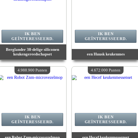
IK BEN
IK BEN
GEÏNTERESSEERD.
GEÏNTERESSEERD.
Berglander 38-delige siliconen
keukengereedschapset
een Huusk keukenmes
Waarde :
5 179 900 Gekke punten
Waarde :
5 095 600 Gekke punten
Beschikbare hoeveelheid :
4
Beschikbare hoeveelheid :
4
4.988.900 Punten
4.672.000 Punten
IK BEN
IK BEN
GEÏNTERESSEERD.
GEÏNTERESSEERD.
een Robot Znm-microvezelmop
een Hecef keukenmessenset