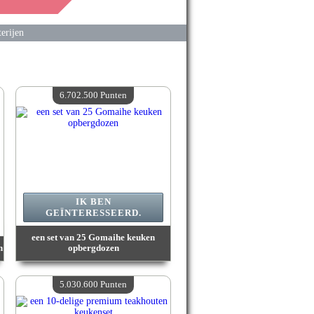
erijen
6.702.500 Punten
IK BEN
GEÏNTERESSEERD.
een set van 25 Gomaihe keuken
n
opbergdozen
Waarde :
6 702 500 Gekke punten
Beschikbare hoeveelheid :
4
5.030.600 Punten