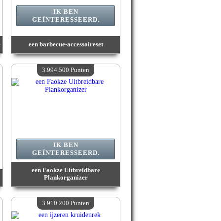
IK BEN
GEÏNTERESSEERD.
e
een barbecue-accessoireset
Waarde :
4 234 600 Gekke punten
Beschikbare hoeveelheid :
4
3.994.500 Punten
IK BEN
GEÏNTERESSEERD.
een Faokze Uitbreidbare
Plankorganizer
Waarde :
3 994 500 Gekke punten
Beschikbare hoeveelheid :
4
3.910.200 Punten