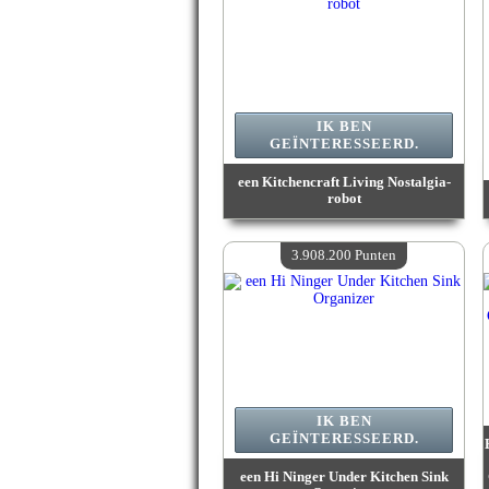
IK BEN
GEÏNTERESSEERD.
een Kitchencraft Living Nostalgia-
robot
Waarde :
3 987 400 Gekke punten
Beschikbare hoeveelheid :
4
3.908.200 Punten
IK BEN
GEÏNTERESSEERD.
een Hi Ninger Under Kitchen Sink