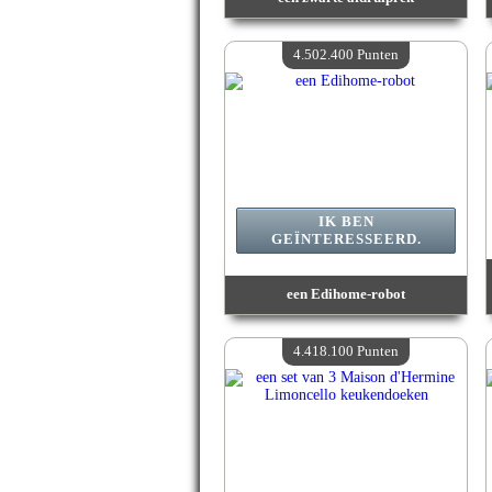
Waarde :
5 007 200 Gekke punten
Beschikbare hoeveelheid :
4
4.502.400 Punten
IK BEN
GEÏNTERESSEERD.
een Edihome-robot
Waarde :
4 502 400 Gekke punten
Beschikbare hoeveelheid :
4
4.418.100 Punten