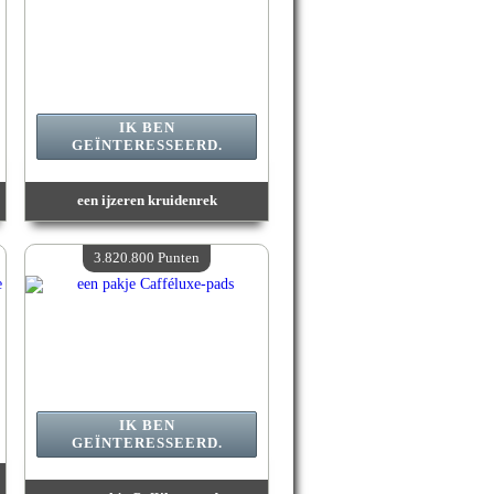
IK BEN
GEÏNTERESSEERD.
een ijzeren kruidenrek
Waarde :
3 910 200 Gekke punten
Beschikbare hoeveelheid :
4
3.820.800 Punten
IK BEN
GEÏNTERESSEERD.