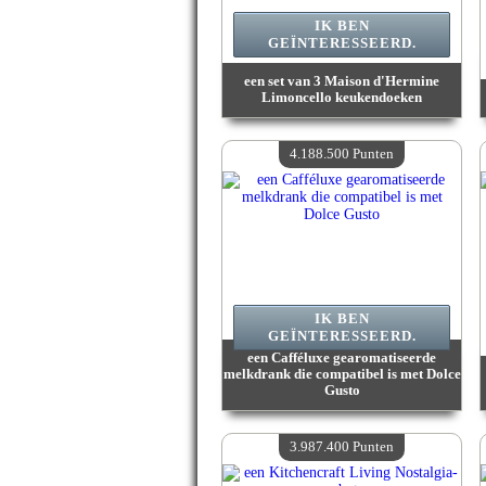
IK BEN
GEÏNTERESSEERD.
een set van 3 Maison d'Hermine
Limoncello keukendoeken
Waarde :
4 418 100 Gekke punten
Beschikbare hoeveelheid :
4
4.188.500 Punten
IK BEN
GEÏNTERESSEERD.
een Cafféluxe gearomatiseerde
melkdrank die compatibel is met Dolce
Gusto
Waarde :
4 188 500 Gekke punten
Beschikbare hoeveelheid :
4
3.987.400 Punten