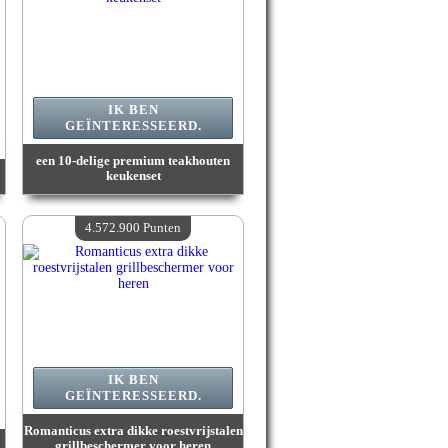
IK BEN
GEÏNTERESSEERD.
een 10-delige premium teakhouten
keukenset
Waarde :
5 030 600 Gekke punten
Beschikbare hoeveelheid :
4
4.572.900 Punten
IK BEN
GEÏNTERESSEERD.
Romanticus extra dikke roestvrijstalen
grillbeschermer voor heren