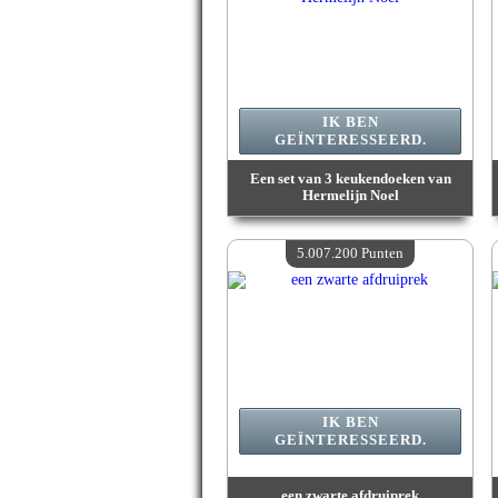
IK BEN
GEÏNTERESSEERD.
Een set van 3 keukendoeken van
Hermelijn Noel
Waarde :
5 236 800 Gekke punten
Beschikbare hoeveelheid :
4
5.007.200 Punten
IK BEN
GEÏNTERESSEERD.
een zwarte afdruiprek