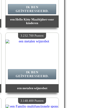
IK BEN
GEÏNTERESSEERD.
een Hello Kitty Maaltijdset voor
kinderen
Waarde :
3 339 400 Gekke punten
Beschikbare hoeveelheid :
4
3.232.700 Punten
IK BEN
GEÏNTERESSEERD.
een metalen wijnrobot
Waarde :
3 232 700 Gekke punten
Beschikbare hoeveelheid :
4
3.148.400 Punten