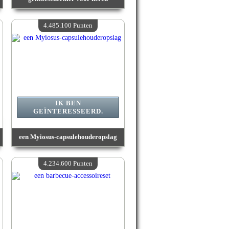
Waarde :
4 572 900 Gekke punten
Beschikbare hoeveelheid :
4
4.485.100 Punten
IK BEN
GEÏNTERESSEERD.
een Myiosus-capsulehouderopslag
Waarde :
4 485 100 Gekke punten
Beschikbare hoeveelheid :
4
4.234.600 Punten