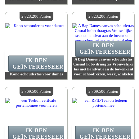
Waarde :
2 905 400 Gekke punten
Waarde :
2 834 500 Gekke punten
Beschikbare hoeveelheid :
4
Beschikbare hoeveelheid :
4
2.823.200 Punten
2.823.200 Punten
IK BEN
GEÏNTERESSEERD.
A Bag Dames canvas schoudertas
IK BEN
Casual hobo draagtas Vrouwelijke
GEÏNTERESSEERD.
tas met handvat aan de bovenkant
Kono-schoudertas voor dames
voor schoolreizen, werk, winkelen
Waarde :
2 823 200 Gekke punten
Waarde :
2 823 200 Gekke punten
Beschikbare hoeveelheid :
4
Beschikbare hoeveelheid :
4
2.769.500 Punten
2.769.500 Punten
IK BEN
IK BEN
GEÏNTERESSEERD.
GEÏNTERESSEERD.