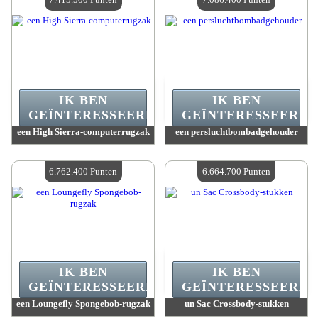
IK BEN
IK BEN
GEÏNTERESSEERD.
GEÏNTERESSEERD.
een High Sierra-computerrugzak
een persluchtbombadgehouder
Waarde :
7 415 500 Gekke punten
Waarde :
7 086 400 Gekke punten
Beschikbare hoeveelheid :
4
Beschikbare hoeveelheid :
4
6.762.400 Punten
6.664.700 Punten
IK BEN
IK BEN
GEÏNTERESSEERD.
GEÏNTERESSEERD.
een Loungefly Spongebob-rugzak
un Sac Crossbody-stukken