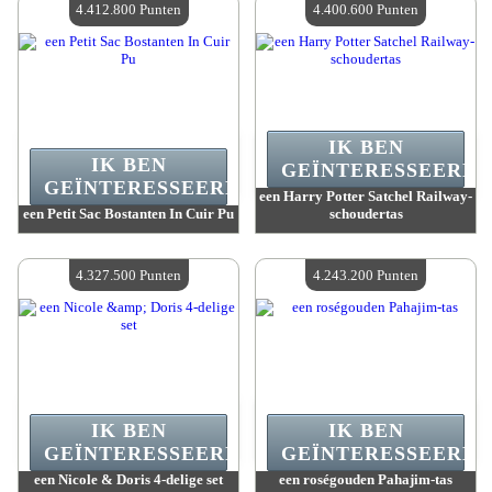
4.412.800 Punten
4.400.600 Punten
IK BEN
IK BEN
GEÏNTERESSEERD.
GEÏNTERESSEERD.
een Harry Potter Satchel Railway-
een Petit Sac Bostanten In Cuir Pu
schoudertas
Waarde :
4 412 800 Gekke punten
Waarde :
4 400 600 Gekke punten
Beschikbare hoeveelheid :
4
Beschikbare hoeveelheid :
4
4.327.500 Punten
4.243.200 Punten
IK BEN
IK BEN
GEÏNTERESSEERD.
GEÏNTERESSEERD.
een Nicole & Doris 4-delige set
een roségouden Pahajim-tas