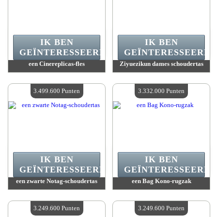
IK BEN
IK BEN
GEÏNTERESSEERD.
GEÏNTERESSEERD.
een Cinereplicas-fles
Ziyuezikun dames schoudertas
Waarde :
3 512 000 Gekke punten
Waarde :
3 502 500 Gekke punten
Beschikbare hoeveelheid :
4
Beschikbare hoeveelheid :
4
3.499.600 Punten
3.332.000 Punten
IK BEN
IK BEN
GEÏNTERESSEERD.
GEÏNTERESSEERD.
een zwarte Notag-schoudertas
een Bag Kono-rugzak
Waarde :
3 499 600 Gekke punten
Waarde :
3 332 000 Gekke punten
Beschikbare hoeveelheid :
4
Beschikbare hoeveelheid :
4
3.249.600 Punten
3.249.600 Punten