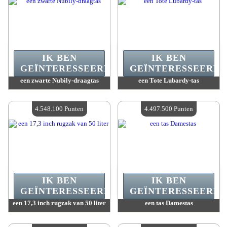
IK BEN
IK BEN
GEÏNTERESSEERD.
GEÏNTERESSEERD.
een zwarte Nubily-draagtas
een Tote Lubardy-tas
Waarde :
4 751 000 Gekke punten
Waarde :
4 667 100 Gekke punten
Beschikbare hoeveelheid :
4
Beschikbare hoeveelheid :
4
4.548.100 Punten
4.497.500 Punten
IK BEN
IK BEN
GEÏNTERESSEERD.
GEÏNTERESSEERD.
een 17,3 inch rugzak van 50 liter
een tas Damestas
Waarde :
4 548 100 Gekke punten
Waarde :
4 497 500 Gekke punten
Beschikbare hoeveelheid :
4
Beschikbare hoeveelheid :
4