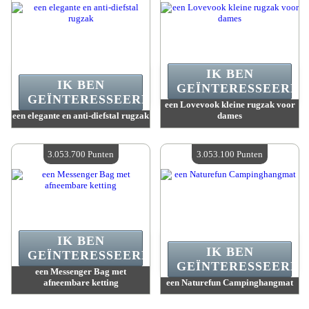
IK BEN
IK BEN
GEÏNTERESSEERD.
GEÏNTERESSEERD.
een Lovevook kleine rugzak voor
een elegante en anti-diefstal rugzak
dames
Waarde :
3 249 600 Gekke punten
Waarde :
3 249 600 Gekke punten
Beschikbare hoeveelheid :
4
Beschikbare hoeveelheid :
4
3.053.700 Punten
3.053.100 Punten
IK BEN
IK BEN
GEÏNTERESSEERD.
GEÏNTERESSEERD.
een Messenger Bag met
afneembare ketting
een Naturefun Campinghangmat
Waarde :
3 053 700 Gekke punten
Waarde :
3 053 100 Gekke punten