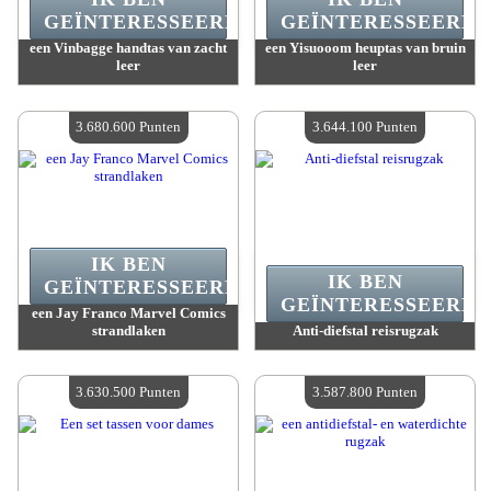
GEÏNTERESSEERD.
GEÏNTERESSEERD.
een Vinbagge handtas van zacht
een Yisuooom heuptas van bruin
leer
leer
Waarde :
4 011 400 Gekke punten
Waarde :
3 923 200 Gekke punten
Beschikbare hoeveelheid :
4
Beschikbare hoeveelheid :
4
3.680.600 Punten
3.644.100 Punten
IK BEN
IK BEN
GEÏNTERESSEERD.
GEÏNTERESSEERD.
een Jay Franco Marvel Comics
strandlaken
Anti-diefstal reisrugzak
Waarde :
3 680 600 Gekke punten
Waarde :
3 644 100 Gekke punten
Beschikbare hoeveelheid :
4
Beschikbare hoeveelheid :
4
3.630.500 Punten
3.587.800 Punten