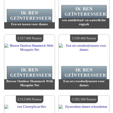
IK BEN
IK BEN
GEÏNTERESSEERD.
GEÏNTERESSEERD.
een antidiefstal- en waterdichte
Een set tassen voor dames
rugzak
Waarde :
3 630 500 Gekke punten
Waarde :
3 587 800 Gekke punten
Beschikbare hoeveelheid :
4
Beschikbare hoeveelheid :
4
3.557.900 Punten
3.550.400 Punten
IK BEN
IK BEN
GEÏNTERESSEERD.
GEÏNTERESSEERD.
Btrwor Outdoor Hammock With
Een set crossbodytassen voor
Mosquito Net
dames
Waarde :
3 557 900 Gekke punten
Waarde :
3 550 400 Gekke punten
Beschikbare hoeveelheid :
4
Beschikbare hoeveelheid :
4
3.512.000 Punten
3.502.500 Punten