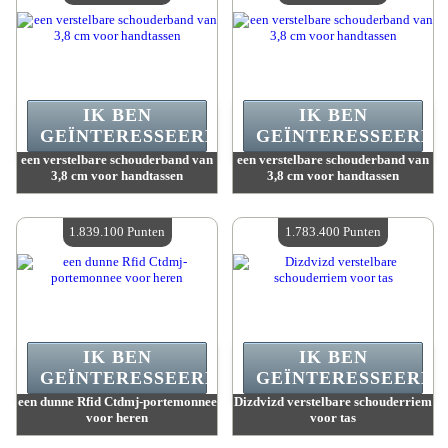
IK BEN
IK BEN
GEÏNTERESSEERD.
GEÏNTERESSEERD.
een verstelbare schouderband van
een verstelbare schouderband van
3,8 cm voor handtassen
3,8 cm voor handtassen
Waarde :
1 953 100 Gekke punten
Waarde :
1 953 100 Gekke punten
Beschikbare hoeveelheid :
4
Beschikbare hoeveelheid :
4
1.839.100 Punten
1.783.400 Punten
IK BEN
IK BEN
GEÏNTERESSEERD.
GEÏNTERESSEERD.
een dunne Rfid Ctdmj-portemonnee
Dizdvizd verstelbare schouderriem
voor heren
voor tas
Waarde :
1 839 100 Gekke punten
Waarde :
1 783 400 Gekke punten