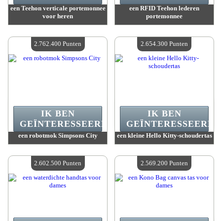
een Teehon verticale portemonnee
een RFID Teehon lederen
voor heren
portemonnee
Waarde :
2 769 500 Gekke punten
Waarde :
2 769 500 Gekke punten
Beschikbare hoeveelheid :
4
Beschikbare hoeveelheid :
4
2.762.400 Punten
2.654.300 Punten
IK BEN
IK BEN
GEÏNTERESSEERD.
GEÏNTERESSEERD.
een robotmok Simpsons City
een kleine Hello Kitty-schoudertas
Waarde :
2 762 400 Gekke punten
Waarde :
2 654 300 Gekke punten
Beschikbare hoeveelheid :
4
Beschikbare hoeveelheid :
4
2.602.500 Punten
2.569.200 Punten