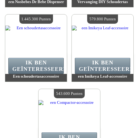
een Nosbebes De Bebe Dispenser
Vervanging DIY Schoudertas
Waarde :
1 626 400 Gekke punten
Waarde :
1 614 800 Gekke punten
Beschikbare hoeveelheid :
4
Beschikbare hoeveelheid :
4
1.445.300 Punten
579.800 Punten
IK BEN
IK BEN
GEÏNTERESSEERD.
GEÏNTERESSEERD.
Een schoudertasaccessoire
een Imikeya Leaf-accessoire
Waarde :
1 445 300 Gekke punten
Waarde :
579 800 Gekke punten
Beschikbare hoeveelheid :
4
Beschikbare hoeveelheid :
4
543.600 Punten
IK BEN