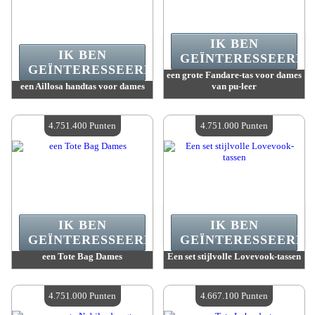
IK BEN
IK BEN
GEÏNTERESSEERD.
GEÏNTERESSEERD.
een grote Fandare-tas voor dames
een Aillosa handtas voor dames
van pu-leer
Waarde :
4 835 300 Gekke punten
Waarde :
4 835 300 Gekke punten
Beschikbare hoeveelheid :
4
Beschikbare hoeveelheid :
4
4.751.400 Punten
4.751.000 Punten
IK BEN
IK BEN
GEÏNTERESSEERD.
GEÏNTERESSEERD.
een Tote Bag Dames
Een set stijlvolle Lovevook-tassen
Waarde :
4 751 400 Gekke punten
Waarde :
4 751 000 Gekke punten
Beschikbare hoeveelheid :
4
Beschikbare hoeveelheid :
4
4.751.000 Punten
4.667.100 Punten