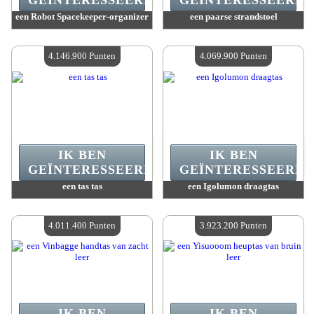
GEÏNTERESSEERD.
GEÏNTERESSEERD.
een Robot Spacekeeper-organizer
een paarse strandstoel
Waarde :
4 164 100 Gekke punten
Waarde :
4 149 300 Gekke punten
Beschikbare hoeveelheid :
4
Beschikbare hoeveelheid :
4
4.146.900 Punten
4.069.900 Punten
IK BEN
IK BEN
GEÏNTERESSEERD.
GEÏNTERESSEERD.
een tas tas
een Igolumon draagtas
Waarde :
4 146 900 Gekke punten
Waarde :
4 069 900 Gekke punten
Beschikbare hoeveelheid :
4
Beschikbare hoeveelheid :
4
4.011.400 Punten
3.923.200 Punten
IK BEN
IK BEN