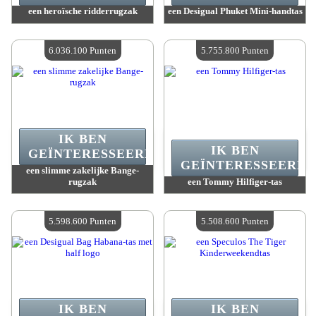
een heroïsche ridderrugzak
een Desigual Phuket Mini-handtas
Waarde :
6 240 300 Gekke punten
Waarde :
6 038 000 Gekke punten
Beschikbare hoeveelheid :
4
Beschikbare hoeveelheid :
4
6.036.100 Punten
5.755.800 Punten
IK BEN
IK BEN
GEÏNTERESSEERD.
GEÏNTERESSEERD.
een slimme zakelijke Bange-
rugzak
een Tommy Hilfiger-tas
Waarde :
6 036 100 Gekke punten
Waarde :
5 755 800 Gekke punten
Beschikbare hoeveelheid :
4
Beschikbare hoeveelheid :
4
5.598.600 Punten
5.508.600 Punten
IK BEN
IK BEN