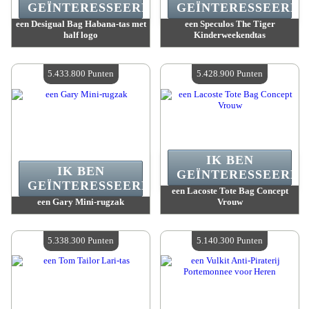
GEÏNTERESSEERD.
GEÏNTERESSEERD.
een Desigual Bag Habana-tas met
een Speculos The Tiger
half logo
Kinderweekendtas
Waarde :
5 598 600 Gekke punten
Waarde :
5 508 600 Gekke punten
Beschikbare hoeveelheid :
4
Beschikbare hoeveelheid :
4
5.433.800 Punten
5.428.900 Punten
IK BEN
IK BEN
GEÏNTERESSEERD.
GEÏNTERESSEERD.
een Lacoste Tote Bag Concept
een Gary Mini-rugzak
Vrouw
Waarde :
5 433 800 Gekke punten
Waarde :
5 428 900 Gekke punten
Beschikbare hoeveelheid :
4
Beschikbare hoeveelheid :
4
5.338.300 Punten
5.140.300 Punten