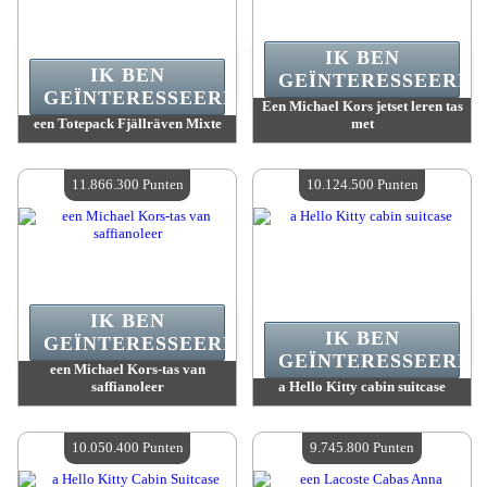
IK BEN
IK BEN
GEÏNTERESSEERD.
GEÏNTERESSEERD.
Een Michael Kors jetset leren tas
een Totepack Fjällräven Mixte
met
Waarde :
14 338 600 Gekke punten
Waarde :
12 539 100 Gekke punten
Beschikbare hoeveelheid :
4
Beschikbare hoeveelheid :
4
11.866.300 Punten
10.124.500 Punten
IK BEN
IK BEN
GEÏNTERESSEERD.
GEÏNTERESSEERD.
een Michael Kors-tas van
saffianoleer
a Hello Kitty cabin suitcase
Waarde :
11 866 300 Gekke punten
Waarde :
10 124 500 Gekke punten
Beschikbare hoeveelheid :
4
Beschikbare hoeveelheid :
4
10.050.400 Punten
9.745.800 Punten