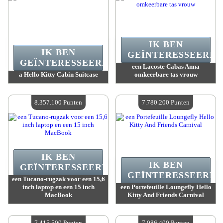
IK BEN
IK BEN
GEÏNTERESSEERD.
GEÏNTERESSEERD.
een Lacoste Cabas Anna
a Hello Kitty Cabin Suitcase
omkeerbare tas vrouw
Waarde :
10 050 400 Gekke punten
Waarde :
9 745 800 Gekke punten
Beschikbare hoeveelheid :
4
Beschikbare hoeveelheid :
4
8.357.100 Punten
7.780.200 Punten
IK BEN
IK BEN
GEÏNTERESSEERD.
GEÏNTERESSEERD.
een Tucano-rugzak voor een 15,6
inch laptop en een 15 inch
een Portefeuille Loungefly Hello
MacBook
Kitty And Friends Carnival
Waarde :
8 357 100 Gekke punten
Waarde :
7 780 200 Gekke punten
Beschikbare hoeveelheid :
4
Beschikbare hoeveelheid :
4
7.415.500 Punten
7.086.400 Punten