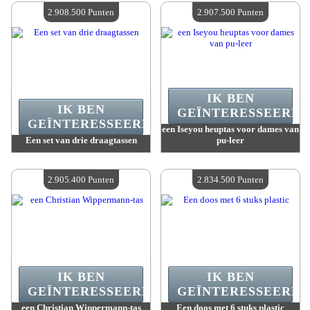
Beschikbare hoeveelheid :
4
Beschikbare hoeveelheid :
4
2.908.500 Punten
2.907.500 Punten
IK BEN
IK BEN
GEÏNTERESSEERD.
GEÏNTERESSEERD.
een Iseyou heuptas voor dames van
Een set van drie draagtassen
pu-leer
Waarde :
2 908 500 Gekke punten
Waarde :
2 907 500 Gekke punten
Beschikbare hoeveelheid :
4
Beschikbare hoeveelheid :
4
2.905.400 Punten
2.834.500 Punten
IK BEN
IK BEN
GEÏNTERESSEERD.
GEÏNTERESSEERD.
een Christian Wippermann-tas
Een doos met 6 stuks plastic