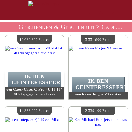
Geschenken & Geschenken
> Cadeau Winkeltassen En Accessoires
19.086.800 Punten
15.551.600 Punten
IK BEN
IK BEN
GEÏNTERESSEERD.
GEÏNTERESSEERD.
een Gator Cases G-Pro-4U-19 19"
4U diepgegoten audiorek
een Razer Rogue V3 reistas
Waarde :
19 086 800 Gekke punten
Waarde :
15 551 600 Gekke punten
Beschikbare hoeveelheid :
4
Beschikbare hoeveelheid :
4
14.338.600 Punten
12.539.100 Punten