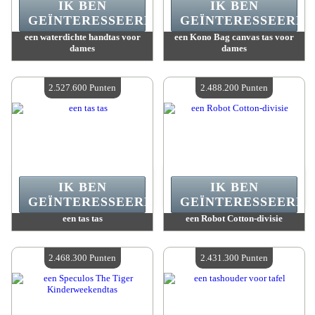
IK BEN
IK BEN
GEÏNTERESSEERD.
GEÏNTERESSEERD.
een waterdichte handtas voor
een Kono Bag canvas tas voor
dames
dames
Waarde :
2 602 500 Gekke punten
Waarde :
2 569 200 Gekke punten
Beschikbare hoeveelheid :
4
Beschikbare hoeveelheid :
4
2.527.600 Punten
2.488.200 Punten
IK BEN
IK BEN
GEÏNTERESSEERD.
GEÏNTERESSEERD.
een tas tas
een Robot Cotton-divisie
Waarde :
2 527 600 Gekke punten
Waarde :
2 488 200 Gekke punten
Beschikbare hoeveelheid :
4
Beschikbare hoeveelheid :
4
2.468.300 Punten
2.431.300 Punten