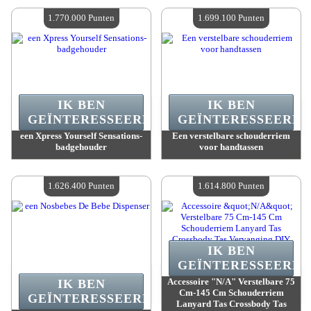
Beschikbare hoeveelheid :
4
Beschikbare hoeveelheid :
4
1.770.000 Punten
1.699.100 Punten
IK BEN
IK BEN
GEÏNTERESSEERD.
GEÏNTERESSEERD.
een Xpress Yourself Sensations-
Een verstelbare schouderriem
badgehouder
voor handtassen
Waarde :
1 770 000 Gekke punten
Waarde :
1 699 100 Gekke punten
Beschikbare hoeveelheid :
4
Beschikbare hoeveelheid :
4
1.626.400 Punten
1.614.800 Punten
IK BEN
GEÏNTERESSEERD.
Accessoire "N/A" Verstelbare 75
IK BEN
Cm-145 Cm Schouderriem
GEÏNTERESSEERD.
Lanyard Tas Crossbody Tas