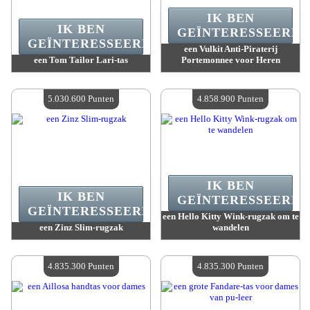
IK BEN
IK BEN
GEÏNTERESSEERD.
GEÏNTERESSEERD.
een Vulkit Anti-Piraterij
een Tom Tailor Lari-tas
Portemonnee voor Heren
Waarde :
5 338 300 Gekke punten
Waarde :
5 140 300 Gekke punten
Beschikbare hoeveelheid :
4
Beschikbare hoeveelheid :
4
5.030.600 Punten
4.858.900 Punten
IK BEN
IK BEN
GEÏNTERESSEERD.
GEÏNTERESSEERD.
een Hello Kitty Wink-rugzak om te
een Zinz Slim-rugzak
wandelen
Waarde :
5 030 600 Gekke punten
Waarde :
4 858 900 Gekke punten
Beschikbare hoeveelheid :
4
Beschikbare hoeveelheid :
4
4.835.300 Punten
4.835.300 Punten