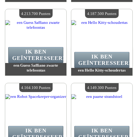
Waarde :
4 327 500 Gekke punten
Waarde :
4 243 200 Gekke punten
Beschikbare hoeveelheid :
4
Beschikbare hoeveelheid :
4
4.213.700 Punten
4.187.500 Punten
IK BEN
IK BEN
GEÏNTERESSEERD.
GEÏNTERESSEERD.
een Guess Saffiano zwarte
telefoontas
een Hello Kitty-schoudertas
Waarde :
4 213 700 Gekke punten
Waarde :
4 187 500 Gekke punten
Beschikbare hoeveelheid :
4
Beschikbare hoeveelheid :
4
4.164.100 Punten
4.149.300 Punten
IK BEN
IK BEN