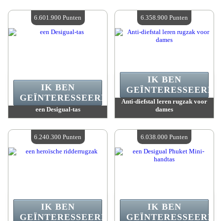
Waarde :
6 762 400 Gekke punten
Waarde :
6 664 700 Gekke punten
Beschikbare hoeveelheid :
4
Beschikbare hoeveelheid :
4
6.601.900 Punten
6.358.900 Punten
IK BEN
IK BEN
GEÏNTERESSEERD.
GEÏNTERESSEERD.
Anti-diefstal leren rugzak voor
een Desigual-tas
dames
Waarde :
6 601 900 Gekke punten
Waarde :
6 358 900 Gekke punten
Beschikbare hoeveelheid :
4
Beschikbare hoeveelheid :
4
6.240.300 Punten
6.038.000 Punten
IK BEN
IK BEN
GEÏNTERESSEERD.
GEÏNTERESSEERD.