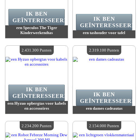
IK BEN
IK BEN
GEÏNTERESSEERD.
GEÏNTERESSEERD.
een Speculos The Tiger
Kinderweekendtas
een tashouder voor tafel
Waarde :
2 468 300 Gekke punten
Waarde :
2 431 300 Gekke punten
Beschikbare hoeveelheid :
4
Beschikbare hoeveelheid :
4
2.431.300 Punten
2.319.100 Punten
IK BEN
IK BEN
GEÏNTERESSEERD.
GEÏNTERESSEERD.
een Hyzuo opbergtas voor kabels
en accessoires
een dames cadeautas
Waarde :
2 431 300 Gekke punten
Waarde :
2 319 100 Gekke punten
Beschikbare hoeveelheid :
4
Beschikbare hoeveelheid :
4
2.234.200 Punten
2.154.000 Punten