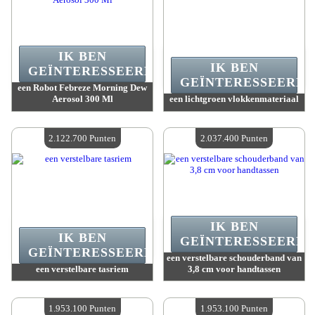
IK BEN
IK BEN
GEÏNTERESSEERD.
GEÏNTERESSEERD.
een Robot Febreze Morning Dew
Aerosol 300 Ml
een lichtgroen vlokkenmateriaal
Waarde :
2 234 200 Gekke punten
Waarde :
2 154 000 Gekke punten
Beschikbare hoeveelheid :
4
Beschikbare hoeveelheid :
4
2.122.700 Punten
2.037.400 Punten
IK BEN
IK BEN
GEÏNTERESSEERD.
GEÏNTERESSEERD.
een verstelbare schouderband van
een verstelbare tasriem
3,8 cm voor handtassen
Waarde :
2 122 700 Gekke punten
Waarde :
2 037 400 Gekke punten
Beschikbare hoeveelheid :
4
Beschikbare hoeveelheid :
4
1.953.100 Punten
1.953.100 Punten