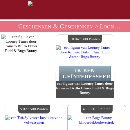
Geschenken & Geschenken
> Looney Tunes-Cadeauwinkel
10.047.300 Punten
IK BEN
GEÏNTERESSEERD.
een figuur van Looney Tunes door
Romero Britto Elmer Fudd & Bugs
Bunny
Waarde :
10 047 300 Gekke punten
Beschikbare hoeveelheid :
4
5.027.500 Punten
4.033.100 Punten