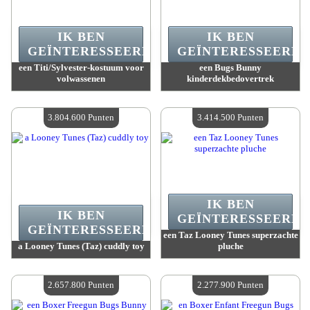
IK BEN
IK BEN
GEÏNTERESSEERD.
GEÏNTERESSEERD.
een Titi/Sylvester-kostuum voor
een Bugs Bunny
volwassenen
kinderdekbedovertrek
Waarde :
5 027 500 Gekke punten
Waarde :
4 033 100 Gekke punten
Beschikbare hoeveelheid :
4
Beschikbare hoeveelheid :
4
3.804.600 Punten
3.414.500 Punten
IK BEN
IK BEN
GEÏNTERESSEERD.
GEÏNTERESSEERD.
een Taz Looney Tunes superzachte
a Looney Tunes (Taz) cuddly toy
pluche
Waarde :
3 804 600 Gekke punten
Waarde :
3 414 500 Gekke punten
Beschikbare hoeveelheid :
4
Beschikbare hoeveelheid :
4
2.657.800 Punten
2.277.900 Punten