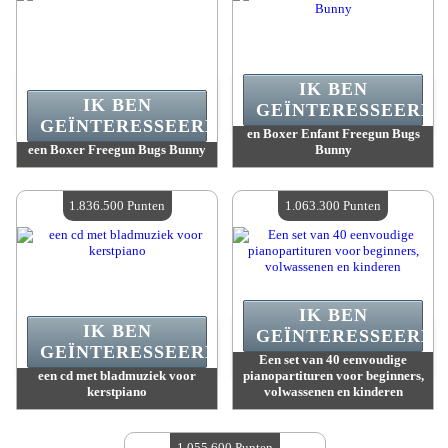
IK BEN
IK BEN
GEÏNTERESSEERD.
GEÏNTERESSEERD.
en Boxer Enfant Freegun Bugs
een Boxer Freegun Bugs Bunny
Bunny
Waarde :
2 657 800 Gekke punten
Waarde :
2 277 900 Gekke punten
Beschikbare hoeveelheid :
4
Beschikbare hoeveelheid :
4
1.836.500 Punten
1.063.300 Punten
IK BEN
IK BEN
GEÏNTERESSEERD.
GEÏNTERESSEERD.
Een set van 40 eenvoudige
een cd met bladmuziek voor
pianopartituren voor beginners,
kerstpiano
volwassenen en kinderen
Waarde :
1 836 500 Gekke punten
Waarde :
1 063 300 Gekke punten
Beschikbare hoeveelheid :
4
Beschikbare hoeveelheid :
4
1.055.600 Punten