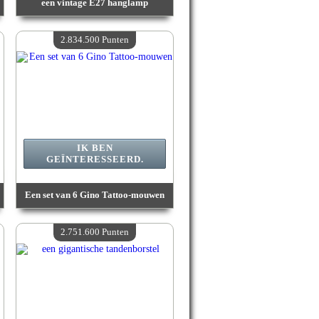
een vintage E27 hanglamp
Waarde :
3 149 800 Gekke punten
Beschikbare hoeveelheid :
4
2.834.500 Punten
IK BEN
GEÏNTERESSEERD.
Een set van 6 Gino Tattoo-mouwen
Waarde :
2 834 500 Gekke punten
Beschikbare hoeveelheid :
4
2.751.600 Punten