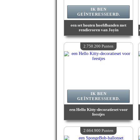
IK BEN
GEÏNTERESSEERD.
een set houten hoofdbanden met
rendieroren van Joyin
Waarde :
2 813 600 Gekke punten
Beschikbare hoeveelheid :
4
2.750.200 Punten
IK BEN
GEÏNTERESSEERD.
een Hello Kitty-decoratieset voor
feestjes
Waarde :
2 750 200 Gekke punten
Beschikbare hoeveelheid :
4
2.664.900 Punten