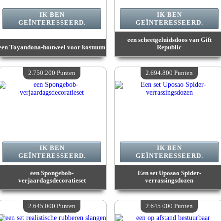
IK BEN
IK BEN
GEÏNTERESSEERD.
GEÏNTERESSEERD.
een scheetgeluidsdoos van Gift
een Toyandona-houweel voor kostuum
Republic
Waarde :
2 777 000 Gekke punten
Waarde :
2 766 500 Gekke punten
Beschikbare hoeveelheid :
4
Beschikbare hoeveelheid :
4
2.750.200 Punten
2.694.800 Punten
IK BEN
IK BEN
GEÏNTERESSEERD.
GEÏNTERESSEERD.
een Spongebob-
Een set Uposao Spider-
verjaardagsdecoratieset
verrassingsdozen
Waarde :
2 750 200 Gekke punten
Waarde :
2 694 800 Gekke punten
Beschikbare hoeveelheid :
4
Beschikbare hoeveelheid :
4
2.645.000 Punten
2.645.000 Punten