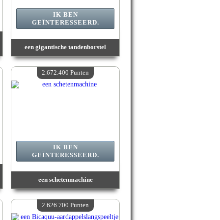
IK BEN
GEÏNTERESSEERD.
een gigantische tandenborstel
Waarde :
2 751 600 Gekke punten
Beschikbare hoeveelheid :
4
2.672.400 Punten
IK BEN
GEÏNTERESSEERD.
een schetenmachine
Waarde :
2 672 400 Gekke punten
Beschikbare hoeveelheid :
4
2.626.700 Punten