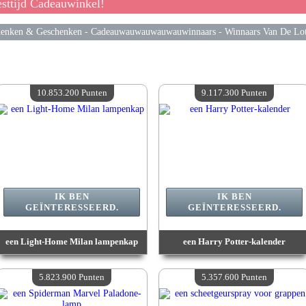
sttijd Cadeauwinkel!
enken & Geschenken
-
Cadeauwauwauwauwauwinnaars
-
Winnaars Van De Lot
10.853.200 Punten
9.117.300 Punten
IK BEN
IK BEN
GEÏNTERESSEERD.
GEÏNTERESSEERD.
een Light-Home Milan lampenkap
een Harry Potter-kalender
Waarde :
10 853 200 Gekke punten
Waarde :
9 117 300 Gekke punten
Beschikbare hoeveelheid :
4
Beschikbare hoeveelheid :
4
5.823.900 Punten
5.357.600 Punten