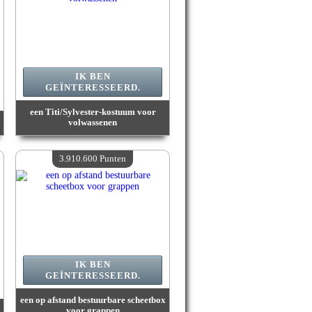
IK BEN
GEÏNTERESSEERD.
een Titi/Sylvester-kostuum voor
volwassenen
Waarde :
5 027 500 Gekke punten
Beschikbare hoeveelheid :
4
3.910.600 Punten
IK BEN
GEÏNTERESSEERD.
een op afstand bestuurbare scheetbox
voor grappen