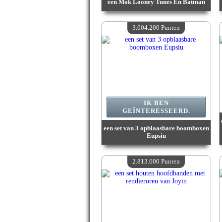
een Mok Looney Tunes En Batman
Waarde :
3 182 900 Gekke punten
Beschikbare hoeveelheid :
4
3.004.200 Punten
IK BEN
GEÏNTERESSEERD.
een set van 3 opblaasbare boomboxen
Eupsiu
Waarde :
3 004 200 Gekke punten
Beschikbare hoeveelheid :
4
2.813.600 Punten