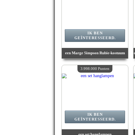
IK BEN
GEÏNTERESSEERD.
een Marge Simpson Rubie-kostuum
Waarde :
6 135 700 Gekke punten
Beschikbare hoeveelheid :
4
3.998.000 Punten
IK BEN
GEÏNTERESSEERD.
een set hanglampen