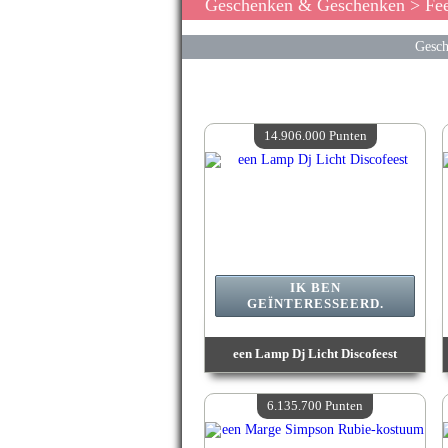
Geschenken & Geschenken
> Fee
Gesch
14.906.000 Punten
IK BEN
GEÏNTERESSEERD.
een Lamp Dj Licht Discofeest
Waarde :
14 906 000 Gekke punten
Beschikbare hoeveelheid :
4
6.135.700 Punten