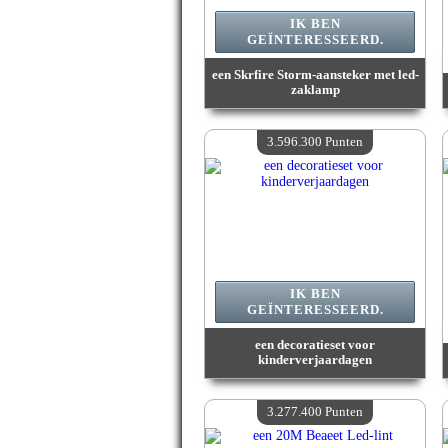
IK BEN
GEÏNTERESSEERD.
een Skrfire Storm-aansteker met led-
zaklamp
Waarde :
3 748 700 Gekke punten
Beschikbare hoeveelheid :
4
3.596.300 Punten
IK BEN
GEÏNTERESSEERD.
een decoratieset voor
kinderverjaardagen
Waarde :
3 596 300 Gekke punten
Beschikbare hoeveelheid :
4
3.277.400 Punten