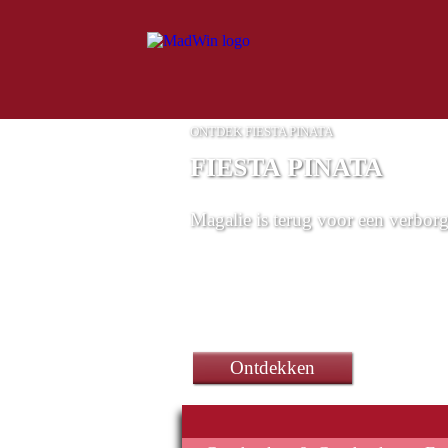
ONTDEK FIESTA PINATA
FIESTA PINATA
Magalie is terug voor een verbor
Barbiespel
Ontdekken