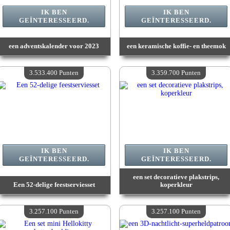
IK BEN
IK BEN
GEÏNTERESSEERD.
GEÏNTERESSEERD.
een adventskalender voor 2023
een keramische koffie- en theemok
Waarde :
3 701 000 Gekke punten
Waarde :
3 665 400 Gekke punten
Beschikbare hoeveelheid :
4
Beschikbare hoeveelheid :
4
3.533.400 Punten
3.359.700 Punten
IK BEN
IK BEN
GEÏNTERESSEERD.
GEÏNTERESSEERD.
een set decoratieve plakstrips,
Een 52-delige feestserviesset
koperkleur
Waarde :
3 533 400 Gekke punten
Waarde :
3 359 700 Gekke punten
Beschikbare hoeveelheid :
4
Beschikbare hoeveelheid :
4
3.257.100 Punten
3.257.100 Punten