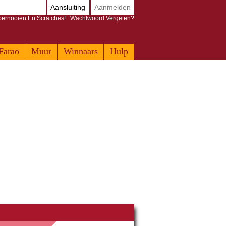
Aansluiting
Aanmelden
Toernooien En Scratches!
Wachtwoord Vergeten?
Farao
Muur
Winnaars
Hulp