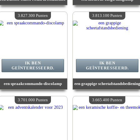
Waarde :
3 989 800 Gekke punten
Waarde :
3 911 600 Gekke punten
Beschikbare hoeveelheid :
4
Beschikbare hoeveelheid :
4
3.827.300 Punten
3.813.100 Punten
IK BEN
IK BEN
GEÏNTERESSEERD.
GEÏNTERESSEERD.
een spraakcommando-discolamp
een grappige scheetafstandsbedienin
Waarde :
3 827 300 Gekke punten
Waarde :
3 813 100 Gekke punten
Beschikbare hoeveelheid :
4
Beschikbare hoeveelheid :
4
3.701.000 Punten
3.665.400 Punten