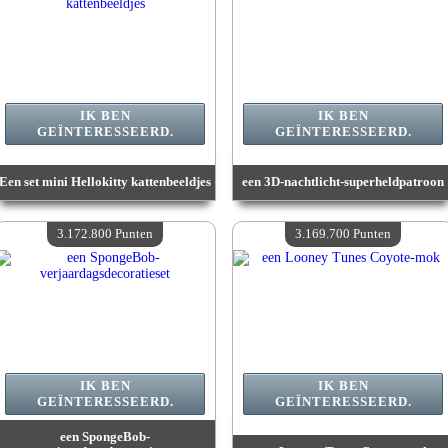
IK BEN
IK BEN
GEÏNTERESSEERD.
GEÏNTERESSEERD.
Een set mini Hellokitty kattenbeeldjes
een 3D-nachtlicht-superheldpatroon
Waarde :
3 257 100 Gekke punten
Waarde :
3 257 100 Gekke punten
Beschikbare hoeveelheid :
4
Beschikbare hoeveelheid :
4
3.172.800 Punten
3.169.700 Punten
IK BEN
IK BEN
GEÏNTERESSEERD.
GEÏNTERESSEERD.
een SpongeBob-