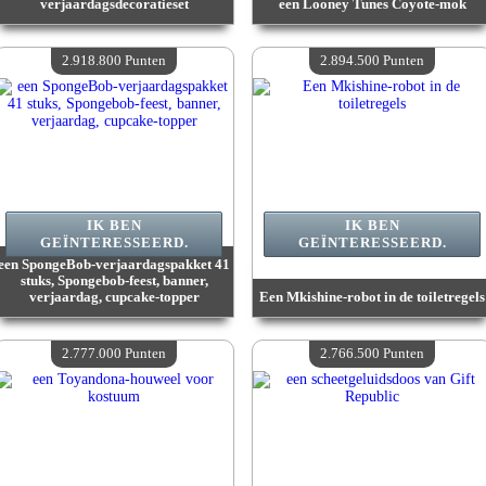
verjaardagsdecoratieset
een Looney Tunes Coyote-mok
Waarde :
3 172 800 Gekke punten
Waarde :
3 169 700 Gekke punten
Beschikbare hoeveelheid :
4
Beschikbare hoeveelheid :
4
2.918.800 Punten
2.894.500 Punten
IK BEN
IK BEN
GEÏNTERESSEERD.
GEÏNTERESSEERD.
een SpongeBob-verjaardagspakket 41
stuks, Spongebob-feest, banner,
verjaardag, cupcake-topper
Een Mkishine-robot in de toiletregels
Waarde :
2 918 800 Gekke punten
Waarde :
2 894 500 Gekke punten
Beschikbare hoeveelheid :
4
Beschikbare hoeveelheid :
4
2.777.000 Punten
2.766.500 Punten