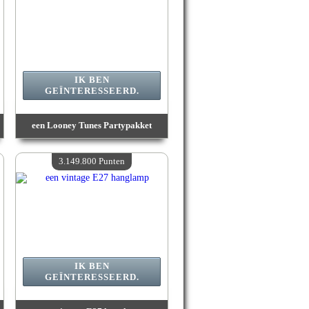
IK BEN
GEÏNTERESSEERD.
een Looney Tunes Partypakket
Waarde :
3 254 000 Gekke punten
Beschikbare hoeveelheid :
4
3.149.800 Punten
IK BEN
GEÏNTERESSEERD.