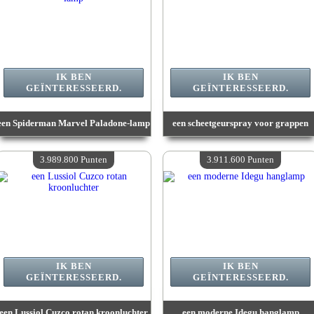
IK BEN
IK BEN
GEÏNTERESSEERD.
GEÏNTERESSEERD.
een Spiderman Marvel Paladone-lamp
een scheetgeurspray voor grappen
Waarde :
5 823 900 Gekke punten
Waarde :
5 357 600 Gekke punten
Beschikbare hoeveelheid :
4
Beschikbare hoeveelheid :
4
3.989.800 Punten
3.911.600 Punten
IK BEN
IK BEN
GEÏNTERESSEERD.
GEÏNTERESSEERD.
een Lussiol Cuzco rotan kroonluchter
een moderne Idegu hanglamp