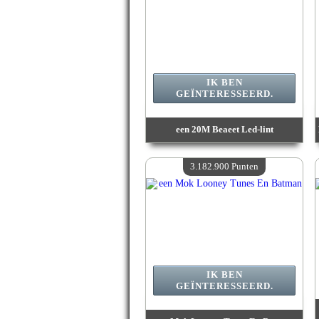
IK BEN
GEÏNTERESSEERD.
een 20M Beaeet Led-lint
Waarde :
3 277 400 Gekke punten
Beschikbare hoeveelheid :
4
3.182.900 Punten
IK BEN
GEÏNTERESSEERD.