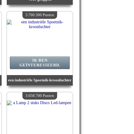
Waarde :
3 910 600 Gekke punten
Beschikbare hoeveelheid :
4
3.760.300 Punten
IK BEN
GEÏNTERESSEERD.
g
een industriële Spoetnik-kroonluchter
Waarde :
3 760 300 Gekke punten
Beschikbare hoeveelheid :
4
3.658.700 Punten