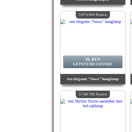
Waarde :
3 998 000 Gekke punten
Beschikbare hoeveelheid :
4
3.874.000 Punten
IK BEN
GEÏNTERESSEERD.
een elegante “Suwa” hanglamp
Waarde :
3 874 000 Gekke punten
Beschikbare hoeveelheid :
4
3.748.700 Punten