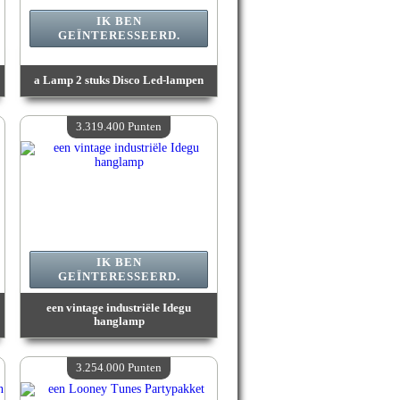
IK BEN
GEÏNTERESSEERD.
a Lamp 2 stuks Disco Led-lampen
Waarde :
3 658 700 Gekke punten
Beschikbare hoeveelheid :
4
3.319.400 Punten
IK BEN
GEÏNTERESSEERD.
een vintage industriële Idegu
hanglamp
Waarde :
3 319 400 Gekke punten
Beschikbare hoeveelheid :
4
3.254.000 Punten