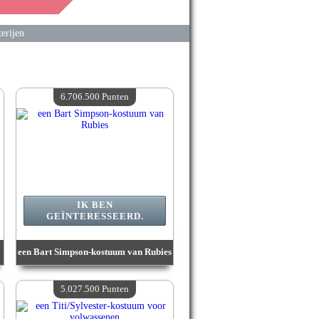
erijen
6.706.500 Punten
IK BEN
GEÏNTERESSEERD.
een Bart Simpson-kostuum van Rubies
Waarde :
6 706 500 Gekke punten
Beschikbare hoeveelheid :
4
5.027.500 Punten