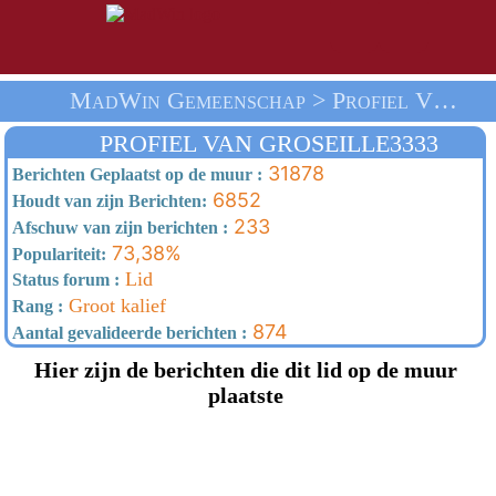
MadWin Gemeenschap > Profiel Van Groseille3333 > Thuis
PROFIEL VAN GROSEILLE3333
31878
Berichten Geplaatst op de muur :
6852
Houdt van zijn Berichten:
233
Afschuw van zijn berichten :
73,38%
Populariteit:
Lid
Status forum :
Groot kalief
Rang :
874
Aantal gevalideerde berichten :
Hier zijn de berichten die dit lid op de muur
plaatste