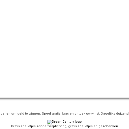
spellen om geld te winnen. Speel gratis, kras en ontdek uw winst. Dagelijks duizen
Gratis spelletjes zonder verplichting, gratis spelletjes en geschenken