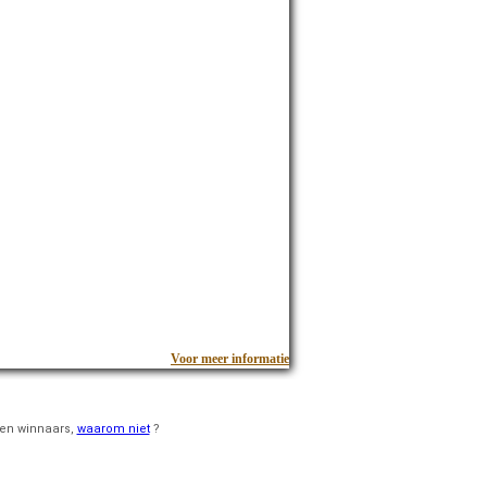
Voor meer informatie
den winnaars,
waarom niet
?