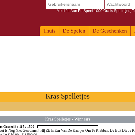
Meld Je Aan En Speel 1000 Gratis Spelletjes, 
Thuis
De Spelen
De Geschenken
Kras Spelletjes
Kras Spelletjes
-
Winnaars
ts Gespeeld :
117
/
1500
ot Is Nog Niet Gewonnen! Hij Zit In Een Van De Kaartjes Om Te Krabben. De Buit Die Je K
n Is: € 50,00 - € 1.500,00