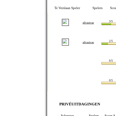
Te Verslaan Speler
Spelers
Scor
3/5
silvasivae
2/5
silvasivae
0/5
0/5
PRIVÉUITDAGINGEN
Schepper
Spelers
Score A