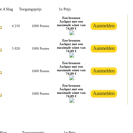
e A Slag
Toegangsprijs
1e Prijs
Een bronzen
Jackpot met een
maximale winst van
4 210
1000 Punten
74,09 €
Een bronzen
Jackpot met een
maximale winst van
5 020
1000 Punten
74,09 €
Een bronzen
Jackpot met een
maximale winst van
1000 Punten
74,09 €
Een bronzen
Jackpot met een
maximale winst van
1000 Punten
74,09 €
 Slag
Toegangsprijs
1e Prijs