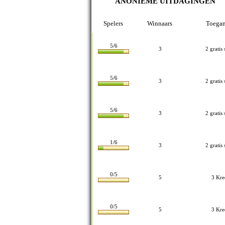
ANONIEME UITDAGINGEN
Spelers
Winnaars
Toegan
5/6
3
2 gratis 
5/6
3
2 gratis 
5/6
3
2 gratis 
1/6
3
2 gratis 
0/5
5
3 Kre
0/5
5
3 Kre