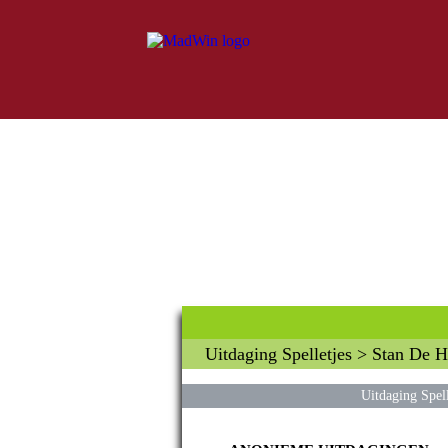
Uitdaging Spelletjes
> Stan De H
Uitdaging Spell