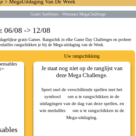
ge
> MegaUitdaging Van De Week
Gratis Spelletjes
-
Winnaars MegaChallenge
 06/08 -> 12/08
agelijkse gratis Games. Rangschik in elke Game Day Challenges en probeer
edailles rangschikken je bij de Mega-uitdaging van de Week.
Uw rangschikking
Je staat nog niet op de ranglijst van
deze Mega Challenge.
Speel snel de verschillende spellen met het
symbool
om u te rangschikken in de
uitdagingen van de dag van deze spellen, en
win medailles
om u te rangschikken in de
Mega-uitdaging.
sables