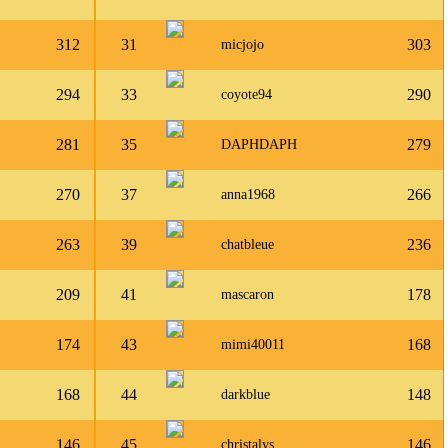
312
31
303
micjojo
294
33
290
coyote94
281
35
279
DAPHDAPH
270
37
266
anna1968
263
39
236
chatbleue
209
41
178
mascaron
174
43
168
mimi40011
168
44
148
darkblue
146
45
146
christalys