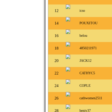
12
icso
14
POUXITOU
16
belou
18
4850211971
20
JACK12
22
CATHYC5
24
COPLE
26
cathwomen2511
28
benjy37