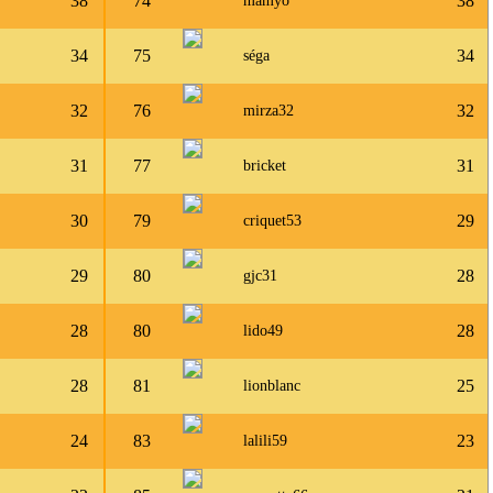
38
74
38
mamyo
34
75
34
séga
32
76
32
mirza32
31
77
31
bricket
30
79
29
criquet53
29
80
28
gjc31
28
80
28
lido49
28
81
25
lionblanc
24
83
23
lalili59