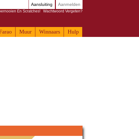
Aansluiting
Aanmelden
Toernooien En Scratches!
Wachtwoord Vergeten?
Farao
Muur
Winnaars
Hulp