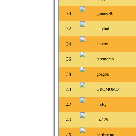
30
guiness46
32
natybul
34
lanvoy
36
tatymomo
38
gbagba
40
GROMOMO
42
dodsy
43
mz125
45
bertbertno