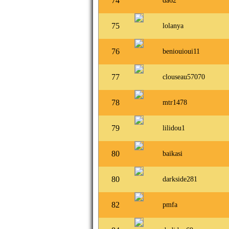
74
da62
75
lolanya
76
beniouioui11
77
clouseau57070
78
mtr1478
79
lilidou1
80
baikasi
80
darkside281
82
pmfa