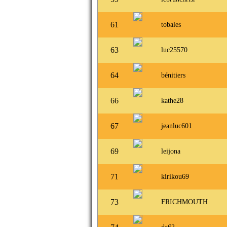
61
tobales
63
luc25570
64
bénitiers
66
kathe28
67
jeanluc601
69
leijona
71
kirikou69
73
FRICHMOUTH