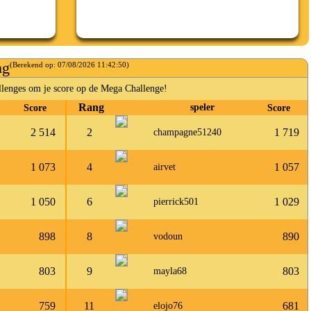
ng
(Berekend op:
07/08/2026 11:42:50
)
lenges om je score op de Mega Challenge!
Rang
Score
speler
Score
2 514
2
1 719
champagne51240
1 073
4
1 057
airvet
1 050
6
1 029
pierrick501
898
8
890
vodoun
803
9
803
mayla68
759
11
681
elojo76