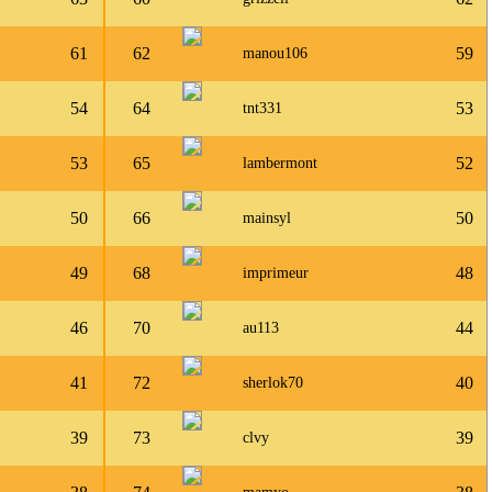
61
62
59
manou106
54
64
53
tnt331
53
65
52
lambermont
50
66
50
mainsyl
49
68
48
imprimeur
46
70
44
au113
41
72
40
sherlok70
39
73
39
clvy