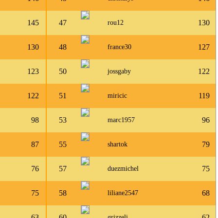
145
47
130
rou12
130
48
127
france30
123
50
122
jossgaby
122
51
119
miricic
98
53
96
marc1957
87
55
79
shartok
76
57
75
duezmichel
75
58
68
liliane2547
63
60
62
grizzeli