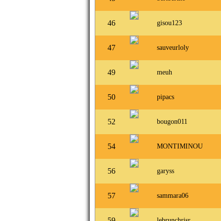
46
gisou123
47
sauveurloly
49
meuh
50
pipacs
52
bougon011
54
MONTIMINOU
56
garyss
57
sammara06
59
lebrunchrisr