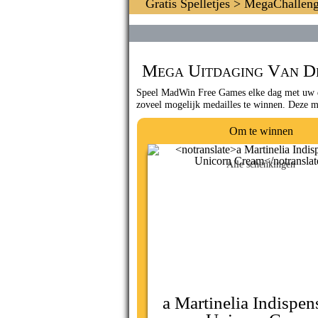
Gratis Spelletjes
>
MegaChallen
Mega Uitdaging Van De
Speel MadWin Free Games elke dag met uw d
zoveel mogelijk medailles te winnen. Deze m
Om te winnen
Alle schenkingen
a Martinelia Indispen