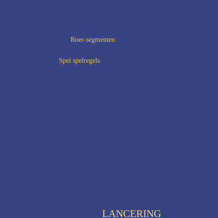
Roer-segmenten
Spel spelregels
LANCERING