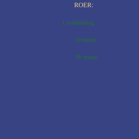
ROER:
1 rondleiding
10 reizen
30 reizen