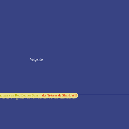
hatten van Red Beaver Sam -
des Trésors de Shark Will
uur te gaan en te vullen met cadeaus!