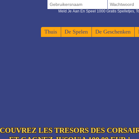
Meld Je Aan En Speel 1000 Gratis Spelletjes, 
Thuis
De Spelen
De Geschenken
COUVREZ LES TRESORS DES CORSAI