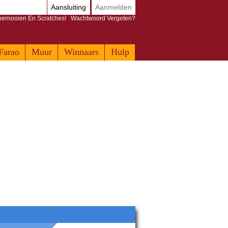
Aansluiting
Aanmelden
Toernooien En Scratches!
Wachtwoord Vergeten?
Farao
Muur
Winnaars
Hulp