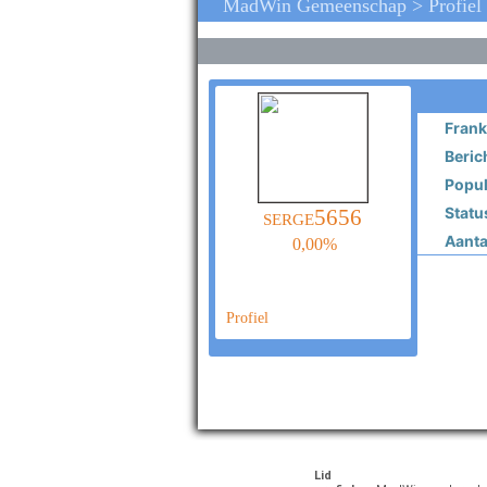
MadWin Gemeenschap > Profiel 
Frank
Beric
Popula
Statu
serge5656
Aantal
0,00%
Profiel
Lid