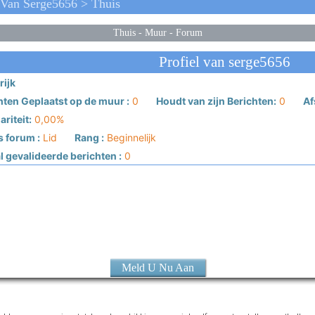
Van Serge5656 > Thuis
Thuis
-
Muur
-
Forum
Profiel van serge5656
rijk
hten Geplaatst op de muur :
0
Houdt van zijn Berichten:
0
Af
riteit:
0,00%
s forum :
Lid
Rang :
Beginnelijk
 gevalideerde berichten :
0
Meld U Nu Aan