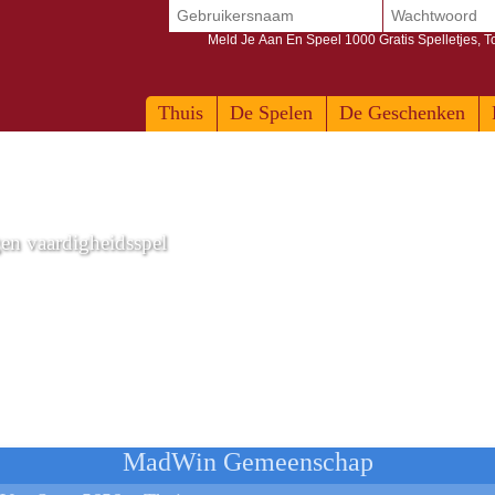
Meld Je Aan En Speel 1000 Gratis Spelletjes, 
Thuis
De Spelen
De Geschenken
gen vaardigheidsspel
 seizoen 4
MadWin Gemeenschap