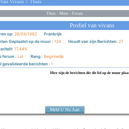
Van Vivans > Thuis
Thuis
-
Muur
-
Forum
Profiel van vivans
en op:
28/04/1982
Frankrijk
hten Geplaatst op de muur :
124
Houdt van zijn Berichten:
27
riteit:
17,44%
s forum :
Lid
Rang :
Beginnelijk
 gevalideerde berichten :
1
Hier zijn de berichten die dit lid op de muur plaa
Meld U Nu Aan