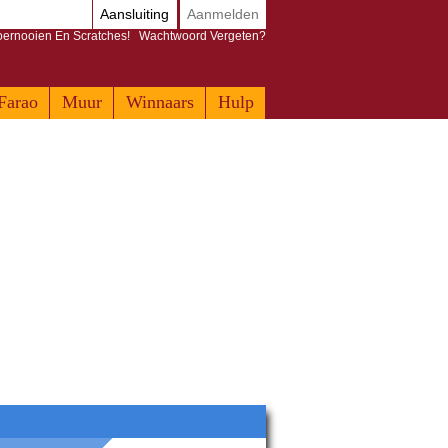
Aansluiting
Aanmelden
Toernooien En Scratches!
Wachtwoord Vergeten?
Farao
Muur
Winnaars
Hulp