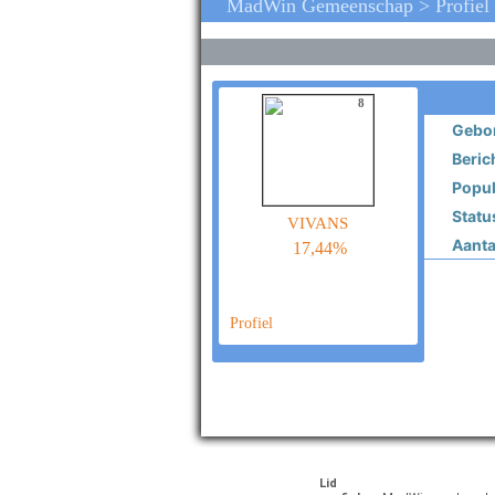
MadWin Gemeenschap > Profiel 
8
Gebor
Beric
Popula
Statu
vivans
Aantal
17,44%
Profiel
Lid