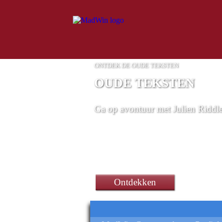
ONTDEK DE OUDE TEKSTEN
OUDE TEKSTEN
Ga op avontuur met Julien Riddle
een Vtech Kidizoom klok
Ontdekken