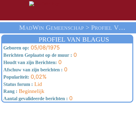
MadWin Gemeenschap > Profiel Van Blagus > Thuis
PROFIEL VAN BLAGUS
05/08/1975
Geboren op:
0
Berichten Geplaatst op de muur :
0
Houdt van zijn Berichten:
0
Afschuw van zijn berichten :
0,02%
Populariteit:
Lid
Status forum :
Beginnelijk
Rang :
0
Aantal gevalideerde berichten :