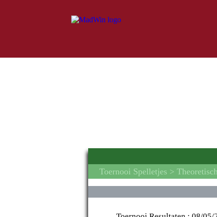
Toernooi Spelletjes
> Theoretisc
Toernooi Resultaten :
08/05/