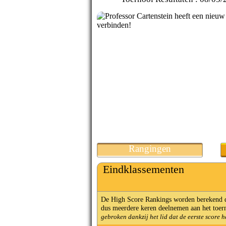
Rangingen
Eindklassementen
De High Score Rankings worden berekend doo
dus meerdere keren deelnemen aan het toern
gebroken dankzij het lid dat de eerste score h