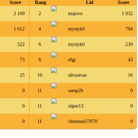
Score
Rang
Lid
Score
2 109
2
majovo
1 932
1 012
4
mystyk0
794
522
6
mystyk0
239
73
8
efgj
43
25
10
silvasivae
16
0
11
samp2b
0
0
11
zigue13
0
0
11
clouseau57070
0