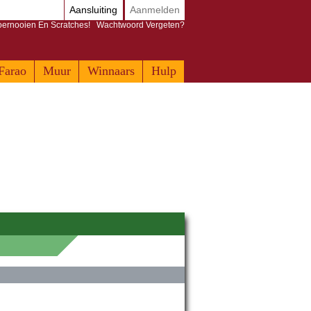
Aansluiting
Aanmelden
Toernooien En Scratches!
Wachtwoord Vergeten?
Farao
Muur
Winnaars
Hulp