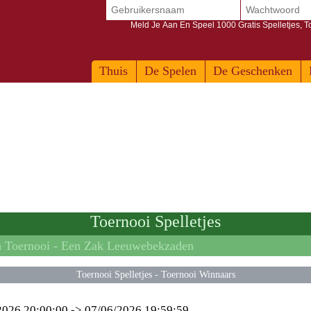
Meld Je Aan En Speel 1000 Gratis Spelletjes, 
Thuis
De Spelen
De Geschenken
Toernooi Spelletjes
h Toernooi -
Een Zak Leeuwebekzaden
Toernooi Spelletjes
-
Toernooi Winnaars
2026 20:00:00
->
07/06/2026 19:59:59