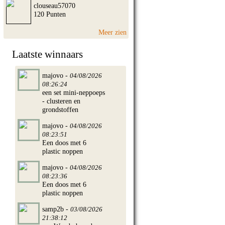
clouseau57070
120 Punten
Meer zien
Laatste winnaars
majovo -
04/08/2026
08:26:24
een set mini-neppoeps
- clusteren en
grondstoffen
majovo -
04/08/2026
08:23:51
Een doos met 6
plastic noppen
majovo -
04/08/2026
08:23:36
Een doos met 6
plastic noppen
samp2b -
03/08/2026
21:38:12