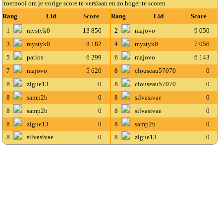
toernooi om je vorige score te verslaan en zo hoger te scoren
Rang
Lid
Score
Rang
Lid
Score
1
mystyk0
13 850
2
majovo
9 050
3
mystyk0
8 182
4
mystyk0
7 056
5
patios
6 299
6
majovo
6 143
7
majovo
5 620
8
clouseau57070
0
8
zigue13
0
8
clouseau57070
0
8
samp2b
0
8
silvasivae
0
8
samp2b
0
8
silvasivae
0
8
zigue13
0
8
samp2b
0
8
silvasivae
0
8
zigue13
0