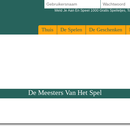
Meld Je Aan En Speel 1000 Gratis Spelletjes, 
Thuis
De Spelen
De Geschenken
De Meesters Van Het Spel