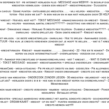
m beperken tot
-
pb internet herladen plus
-
MESSAGE voor WEB!!!!!!
-
Ik begrijp eig
kredieten verkrijgen
-
cobien een krediet?
-
kredietprobleem
-
Suggestie
n caydus
-
Gekke punten
-
ontdubbelde kredieten.......
-
mij helpen
-
kredieten.....
-
te
totem
-
Hoe doen we dat?
-
Ik ben nieuw en ik kan niet herladen door CB HEL
0 krediet
-
Hoeveel kost het?
-
TEKST MESSAGE
-
krankzinnigheid en krediet
-
Gekke 
mij helpen
-
maximaal aantal credits???????
-
omzetting van krediet in aande
rom!
-
Dringende vraag
-
Herlaad 8 credits per telefoon
-
Dubbele kredieten?????
-
omruiling
-
gratis spelletjes
-
Geen gratis krediet?
-
Krediet kopen.
iet krijgen.
-
de beste kredietspellen
-
omruiling
-
Hoe te spelen
-
Aanvaarde codes....
CTUUR
-
Hoe kun je credits verdienen zonder dat je hoeft te bellen.....
-
wat is 1 kre
krediet
-
kredietvragen
-
Krediet
-
maar waarom...............(snuiven)
-
22
-
Hoe er te komen?
-
D
kopen via onze internetfactuur?
-
overplaatsing
-
verzoek om uitleg
!!
-
Aankoop per creditcard of bankoverschrijving
-
met 1 krediet.....
-
WAT IS DAN H
E
-
TEKST MESSAGE
-
bedankt
-
kredietaankopen + speciale onderdelen
-
droomkaart t
DreamCard
-
mega-uitdaging
-
Pb pr krijgt credits via sms
-
gedeelten
-
Pb allopass-
ethode voor!
-
kredieten krijgen
-
Krediet onder droomkaart
-
credits die niet wor
gheid van kredieten
-
ONDERZOEK ZONDER LIEGEN
-
30 kredieten
-
belkrediet
-
hoe d
lletjes?
-
herladen door c b b b
-
hoe kan ik een krediet kopen via overschrijving?
-
Moneybooker
ken naar krediet
-
credits verdienen
-
waarom
-
mega-uitdaging
-
Droomkaart
-
Poker
neosurfen
-
Betaalde opties
redieten
-
speciale aanbieding verdubbelt het aantal gekochte credits
-
goudkoorts
hrijdt
-
DREAM-KAART
-
krediet
-
of en hoe?
-
punten inwisselen voor credits?
-
hoe v
credits werken niet!!!!