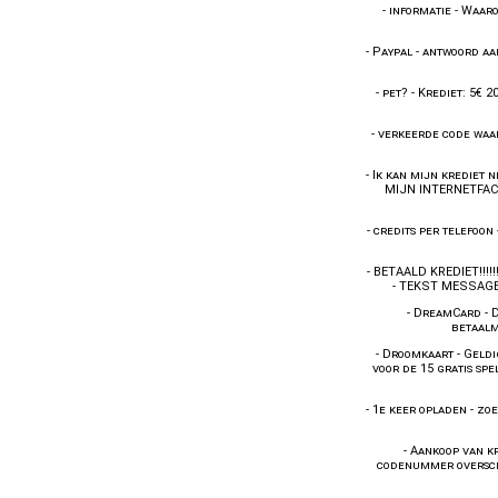
-
informatie
-
Waaro
-
Paypal
-
antwoord aa
-
pet?
-
Krediet: 5€ 2
-
verkeerde code waa
-
Ik kan mijn krediet n
MIJN INTERNETFA
-
credits per telefoon
-
BETAALD KREDIET!!!!!!!
-
TEKST MESSAG
-
DreamCard
-
betaalm
-
Droomkaart
-
Geldi
voor de 15 gratis spe
-
1e keer opladen
-
zoe
-
Aankoop van k
codenummer oversc