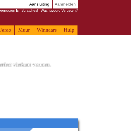
Aansluiting
Aanmelden
Toernooien En Scratches!
Wachtwoord Vergeten?
Farao
Muur
Winnaars
Hulp
erfect vierkant vormen.