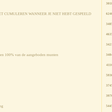
301
ET CUMULEREN WANNEER JE NIET HEBT GESPEELD
624
348
463
342
 en 100% van de aangeboden munten
348
411
593
374
397
ng
544