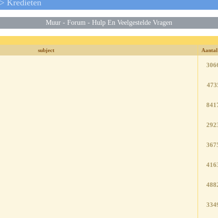
> Kredieten
Muur
-
Forum
-
Hulp En Veelgestelde Vragen
subject
Aantal
306
473
841
292
367
416
488
334