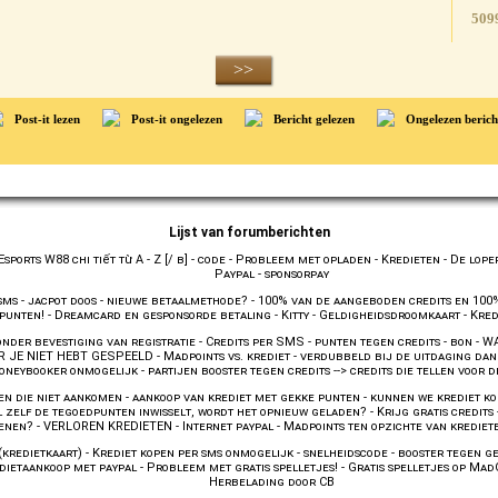
509
>>
Post-it lezen
Post-it ongelezen
Bericht gelezen
Ongelezen berich
Lijst van forumberichten
ports W88 chi tiết từ A - Z [/ b]
-
code
-
Probleem met opladen
-
Kredieten
-
De lope
Paypal
-
sponsorpay
sms
-
jacpot doos
-
nieuwe betaalmethode?
-
100% van de aangeboden credits en 10
punten!
-
Dreamcard en gesponsorde betaling
-
Kitty
-
Geldigheidsdroomkaart
-
Kred
nder bevestiging van registratie
-
Credits per SMS
-
punten tegen credits
-
bon
-
WA
 JE NIET HEBT GESPEELD
-
Madpoints vs. krediet
-
verdubbeld bij de uitdaging dan
oneybooker onmogelijk
-
partijen booster tegen credits --> credits die tellen voor
en die niet aankomen
-
aankoop van krediet met gekke punten
-
kunnen we krediet ko
 zelf de tegoedpunten inwisselt, wordt het opnieuw geladen?
-
Krijg gratis credits
wenen?
-
VERLOREN KREDIETEN
-
Internet paypal
-
Madpoints ten opzichte van krediet
(kredietkaart)
-
Krediet kopen per sms onmogelijk
-
snelheidscode
-
booster tegen g
dietaankoop met paypal
-
Probleem met gratis spelletjes!
-
Gratis spelletjes op Ma
Herbelading door CB