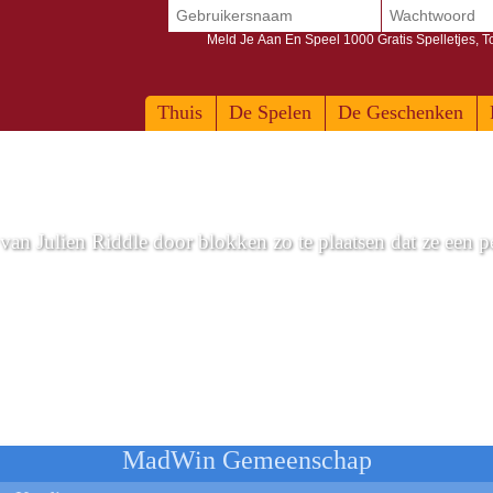
Meld Je Aan En Speel 1000 Gratis Spelletjes, 
Thuis
De Spelen
De Geschenken
van Julien Riddle door blokken zo te plaatsen dat ze een p
robot
MadWin Gemeenschap