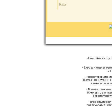
Kitty
-
Hng dẫn cá cược Es
-
Badges
-
krediet per 
De 
-
kredietrekening zo
CUMULEREN WANNEER
aankoop door m
-
Booster onderdel
Wanneer de winkel
credits verd
-
kredietaankoop 
toegevoegd!!!
-
kre