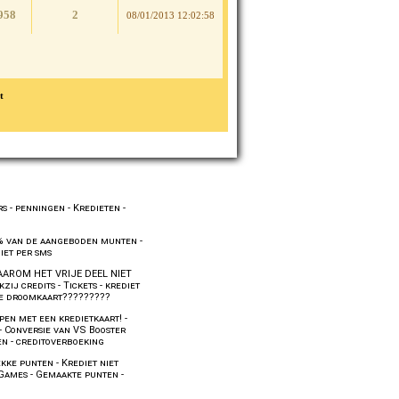
958
2
08/01/2013 12:02:58
t
rs
-
penningen
-
Kredieten
-
0% van de aangeboden munten
-
iet per sms
AROM HET VRIJE DEEL NIET
kzij credits
-
Tickets
-
krediet
 de droomkaart?????????
pen met een kredietkaart!
-
-
Conversie van VS Booster
en
-
creditoverboeking
ekke punten
-
Krediet niet
dGames
-
Gemaakte punten
-