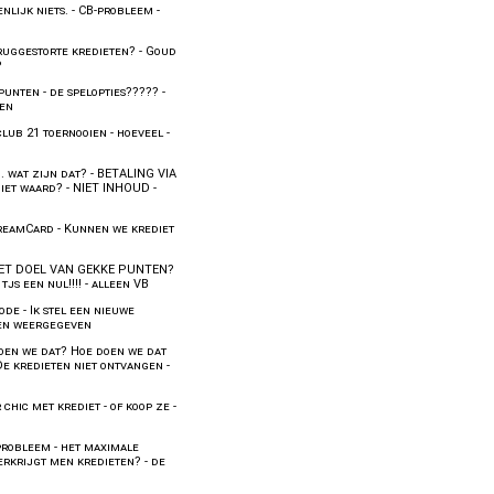
enlijk niets.
-
CB-probleem
-
ruggestorte kredieten?
-
Goud
P
punten
-
de spelopties?????
-
len
club 21 toernooien
-
hoeveel
-
. wat zijn dat?
-
BETALING VIA
diet waard?
-
NIET INHOUD
-
reamCard
-
Kunnen we krediet
ET DOEL VAN GEKKE PUNTEN?
js een nul!!!!
-
alleen VB
code
-
Ik stel een nieuwe
den weergegeven
oen we dat? Hoe doen we dat
De kredieten niet ontvangen
-
 chic met krediet
-
of koop ze
-
probleem
-
het maximale
erkrijgt men kredieten?
-
de