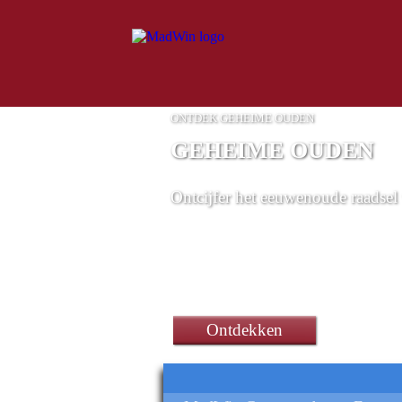
ONTDEK GEHEIME OUDEN
GEHEIME OUDEN
Ontcijfer het eeuwenoude raadsel 
multifunctionele Babymoov-
Ontdekken