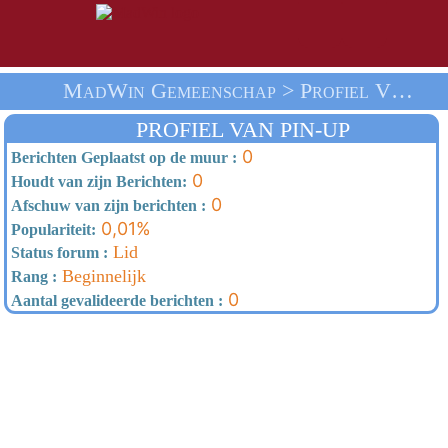
MadWin Gemeenschap > Profiel Van Pin-Up > Thuis
PROFIEL VAN PIN-UP
0
Berichten Geplaatst op de muur :
0
Houdt van zijn Berichten:
0
Afschuw van zijn berichten :
0,01%
Populariteit:
Lid
Status forum :
Beginnelijk
Rang :
0
Aantal gevalideerde berichten :