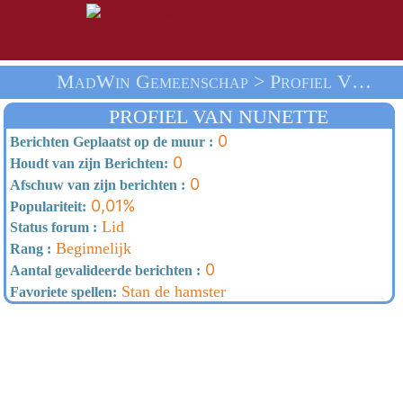
MadWin Gemeenschap > Profiel Van Nunette > Thuis
PROFIEL VAN NUNETTE
0
Berichten Geplaatst op de muur :
0
Houdt van zijn Berichten:
0
Afschuw van zijn berichten :
0,01%
Populariteit:
Lid
Status forum :
Beginnelijk
Rang :
0
Aantal gevalideerde berichten :
Stan de hamster
Favoriete spellen: