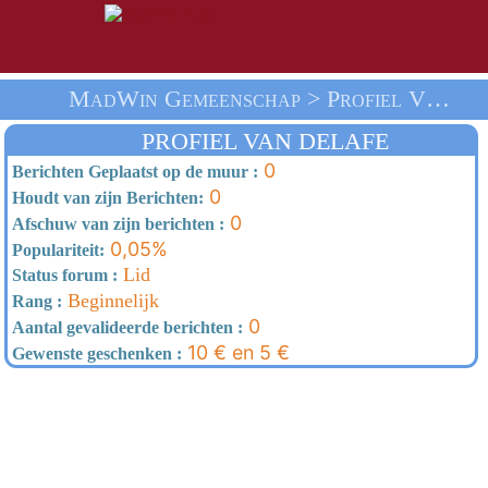
MadWin Gemeenschap > Profiel Van Delafe > Thuis
PROFIEL VAN DELAFE
0
Berichten Geplaatst op de muur :
0
Houdt van zijn Berichten:
0
Afschuw van zijn berichten :
0,05%
Populariteit:
Lid
Status forum :
Beginnelijk
Rang :
0
Aantal gevalideerde berichten :
10 € en 5 €
Gewenste geschenken :