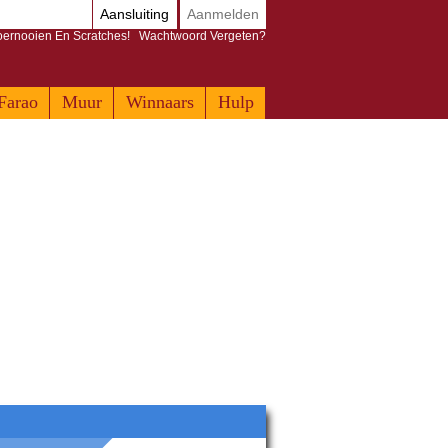
Aansluiting
Aanmelden
Toernooien En Scratches!
Wachtwoord Vergeten?
Farao
Muur
Winnaars
Hulp