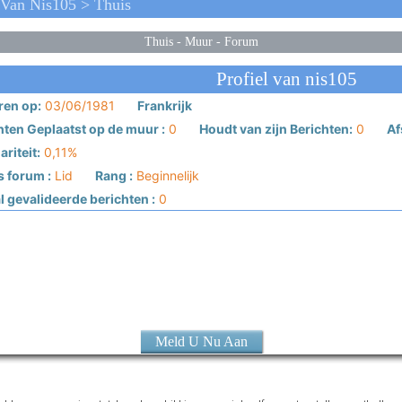
Van Nis105 > Thuis
Thuis
-
Muur
-
Forum
Profiel van nis105
en op:
03/06/1981
Frankrijk
hten Geplaatst op de muur :
0
Houdt van zijn Berichten:
0
Af
riteit:
0,11%
s forum :
Lid
Rang :
Beginnelijk
 gevalideerde berichten :
0
Meld U Nu Aan