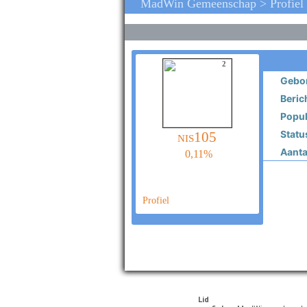
MadWin Gemeenschap > Profiel 
2
Gebor
Beric
Popula
Statu
nis105
Aantal
0,11%
Profiel
Lid