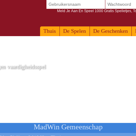
Meld Je Aan En Speel 1000 Gratis Spelletjes, 
Thuis
De Spelen
De Geschenken
gen vaardigheidsspel
MadWin Gemeenschap