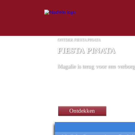
ONTDEK FIESTA PINATA
FIESTA PINATA
Magalie is terug voor een verbor
Ontdekken