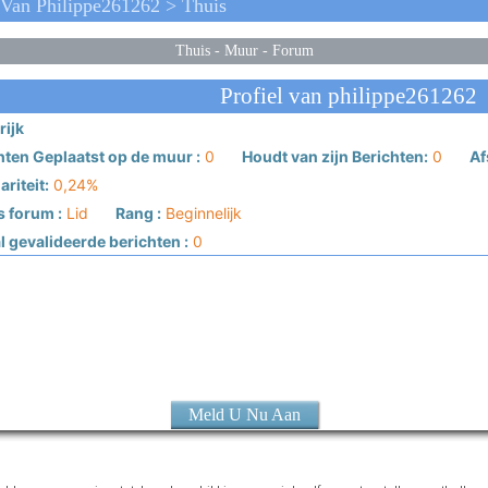
Van Philippe261262 > Thuis
Thuis
-
Muur
-
Forum
Profiel van philippe261262
rijk
hten Geplaatst op de muur :
0
Houdt van zijn Berichten:
0
Af
riteit:
0,24%
s forum :
Lid
Rang :
Beginnelijk
 gevalideerde berichten :
0
Meld U Nu Aan