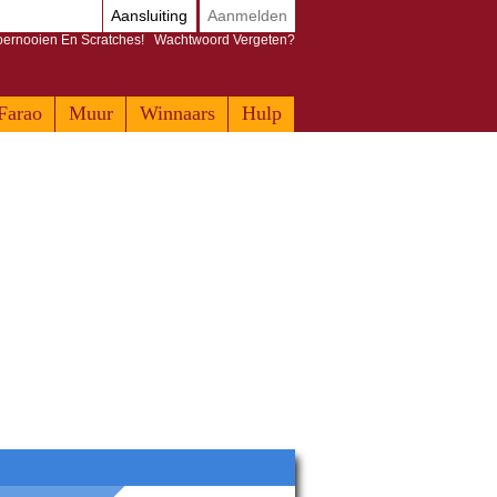
Aansluiting
Aanmelden
Toernooien En Scratches!
Wachtwoord Vergeten?
Farao
Muur
Winnaars
Hulp