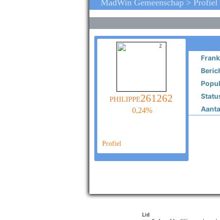
MadWin Gemeenschap > Profiel 
2
Frank
Beric
Popula
Statu
philippe261262
Aantal
0,24%
Profiel
Lid