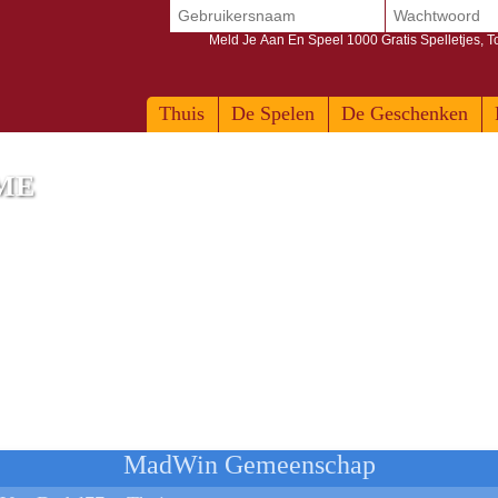
Meld Je Aan En Speel 1000 Gratis Spelletjes, 
Thuis
De Spelen
De Geschenken
ME
TB - Carbon Black
MadWin Gemeenschap