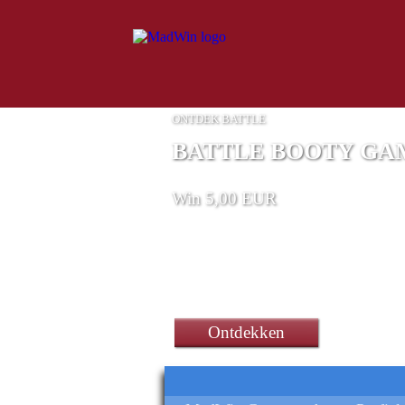
ONTDEK BATTLE
BATTLE BOOTY GA
Win 5,00 EUR
een Xbox Series S-game - 1
Ontdekken