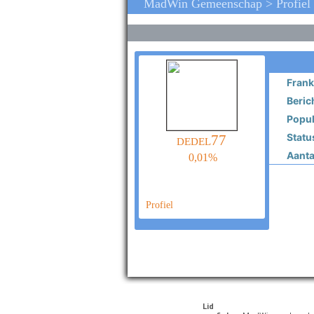
MadWin Gemeenschap > Profiel 
Frank
Beric
Popula
Statu
dedel77
Aantal
0,01%
Profiel
Lid