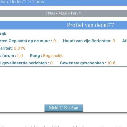
Van Dedel77 > Thuis
Thuis
-
Muur
-
Forum
Profiel van dedel77
rijk
hten Geplaatst op de muur :
0
Houdt van zijn Berichten:
0
Af
riteit:
0,01%
s forum :
Lid
Rang :
Beginnelijk
 gevalideerde berichten :
0
Gewenste geschenken :
10 €
Meld U Nu Aan