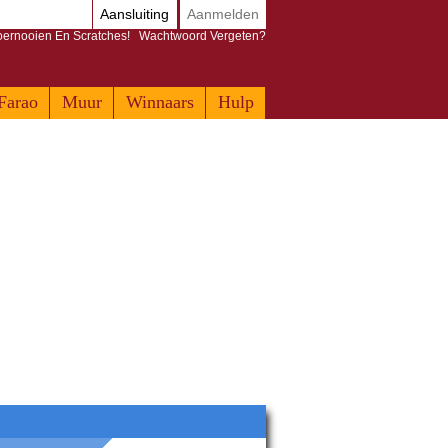
Aansluiting
Aanmelden
Toernooien En Scratches!
Wachtwoord Vergeten?
Farao
Muur
Winnaars
Hulp