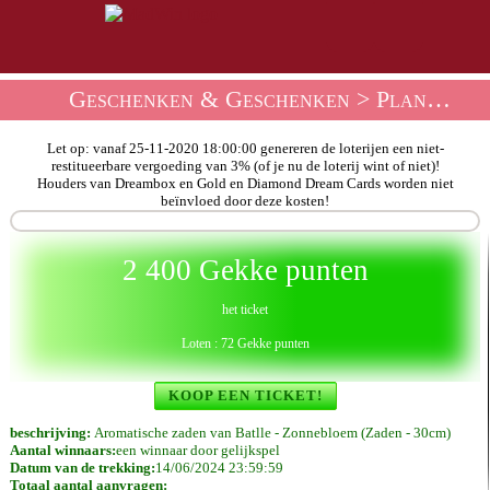
Geschenken & Geschenken
>
Planten En Tuinen Loterijwinkel
Let op: vanaf 25-11-2020 18:00:00 genereren de loterijen een niet-
restitueerbare vergoeding van 3% (of je nu de loterij wint of niet)!
Houders van Dreambox en Gold en Diamond Dream Cards worden niet
beïnvloed door deze kosten!
2 400 Gekke punten
het ticket
Loten : 72 Gekke punten
KOOP EEN TICKET!
beschrijving:
Aromatische zaden van Batlle - Zonnebloem (Zaden - 30cm)
Aantal winnaars:
een winnaar door gelijkspel
Datum van de trekking:
14/06/2024 23:59:59
Totaal aantal aanvragen: