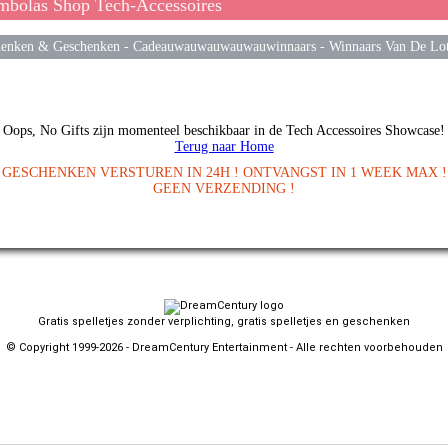
bolas Shop Tech-Accessoires
enken & Geschenken
-
Cadeauwauwauwauwauwinnaars
-
Winnaars Van De Lot
Oops, No Gifts zijn momenteel beschikbaar in de Tech Accessoires Showcase!
Terug naar Home
GESCHENKEN VERSTUREN IN 24H ! ONTVANGST IN 1 WEEK MAX !
GEEN VERZENDING !
Gratis spelletjes zonder verplichting, gratis spelletjes en geschenken
© Copyright 1999-2026 - DreamCentury Entertainment - Alle rechten voorbehouden