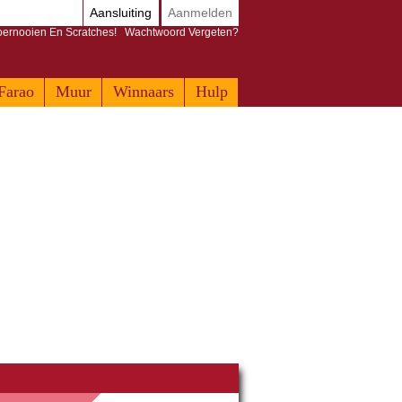
Aansluiting
Aanmelden
Toernooien En Scratches!
Wachtwoord Vergeten?
Farao
Muur
Winnaars
Hulp