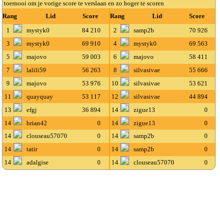
toernooi om je vorige score te verslaan en zo hoger te scoren
Rang
Lid
Score
Rang
Lid
Score
1
mystyk0
84 210
2
samp2b
70 926
3
mystyk0
69 910
4
mystyk0
69 563
5
majovo
59 003
6
majovo
58 411
7
lalili59
56 263
8
silvasivae
55 666
9
majovo
53 976
10
silvasivae
53 621
11
quayquay
53 117
12
silvasivae
44 894
13
efgj
36 894
14
zigue13
0
14
brian42
0
14
zigue13
0
14
clouseau57070
0
14
samp2b
0
14
tatir
0
14
samp2b
0
14
adalgise
0
14
clouseau57070
0