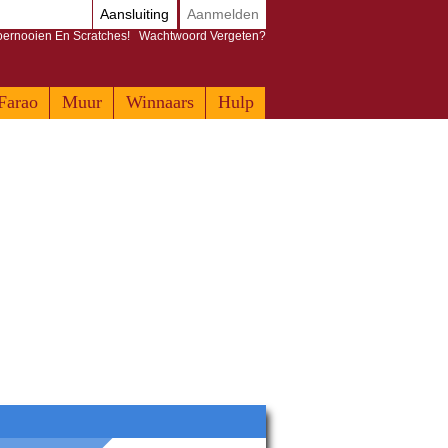
Aansluiting
Aanmelden
Toernooien En Scratches!
Wachtwoord Vergeten?
Farao
Muur
Winnaars
Hulp