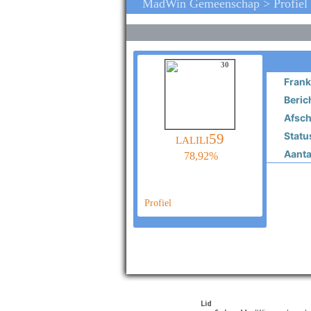
MadWin Gemeenschap > Profiel V
30
Frank
Beric
Afschu
Statu
lalili59
Aantal
78,92%
Profiel
Lid