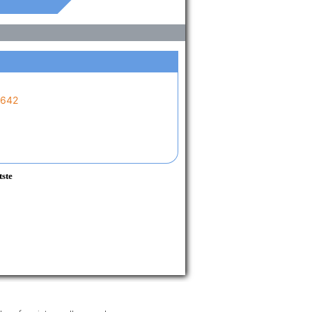
642
tste