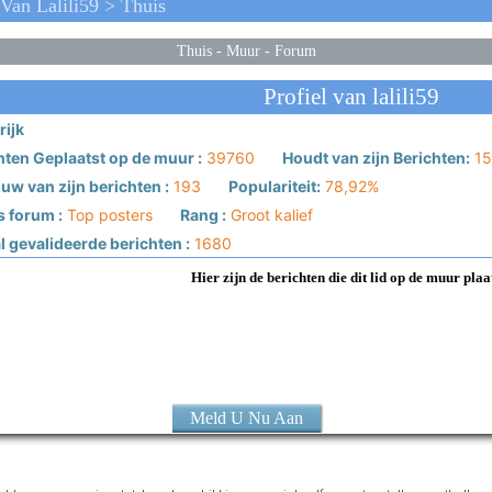
an Lalili59 > Thuis
Thuis
-
Muur
-
Forum
Profiel van lalili59
rijk
hten Geplaatst op de muur :
39760
Houdt van zijn Berichten:
15
w van zijn berichten :
193
Populariteit:
78,92%
s forum :
Top posters
Rang :
Groot kalief
 gevalideerde berichten :
1680
Hier zijn de berichten die dit lid op de muur plaa
Meld U Nu Aan