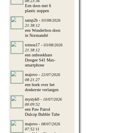
08:23:36
Een doos met 6
plastic noppen
samp2b -
03/08/2026
21:38:12
een Wonderbox-doos
in Normandië
toinou17 -
03/08/2026
21:38:12
een onbreekbare
Doogee S41 Max-
smartphone
majovo -
22/07/2026
08:21:27
een boek over het
donkerste verlangen
mystyk0 -
10/07/2026
00:09:52
een Paw Patrol
Dulcop Bubble Tube
majovo -
08/07/2026
07:52:11