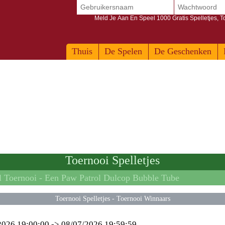
Meld Je Aan En Speel 1000 Gratis Spelletjes, 
Thuis
De Spelen
De Geschenken
Toernooi Spelletjes
l Toernooi -
Een Paw Patrol Dulcop Bubble Tube
Toernooi Spelletjes
-
Toernooi Winnaars
2026 19:00:00
->
08/07/2026 19:59:59