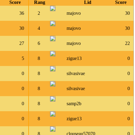
Score
Rang
Lid
Score
36
2
majovo
30
30
4
majovo
30
27
6
majovo
22
5
8
zigue13
0
0
8
silvasivae
0
0
8
silvasivae
0
0
8
samp2b
0
0
8
zigue13
0
0
8
clouseau57070
0