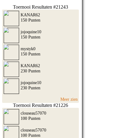
Toernooi Resultaten #21243
KANAR62
150 Punten
jojoquine10
150 Punten
mystyk0
150 Punten
KANAR62
230 Punten
jojoquine10
230 Punten
Meer zien
Toernooi Resultaten #21226
clouseau57070
100 Punten
clouseau57070
100 Punten