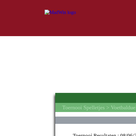
Toernooi Spelletjes
> Voetbaldue
Toernooi Resultaten :
08/06/