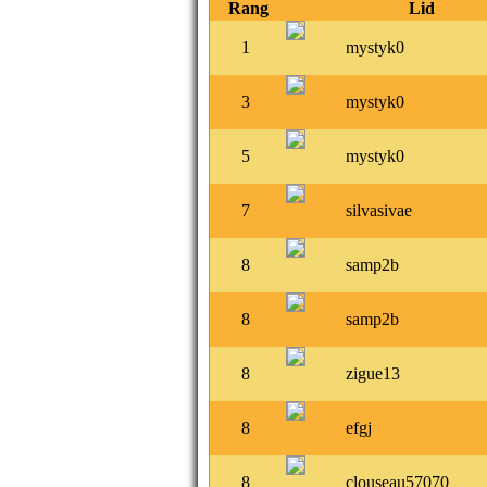
Rang
Lid
1
mystyk0
3
mystyk0
5
mystyk0
7
silvasivae
8
samp2b
8
samp2b
8
zigue13
8
efgj
8
clouseau57070