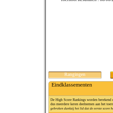
Rangingen
Eindklassementen
De High Score Rankings worden berekend doo
dus meerdere keren deelnemen aan het toern
gebroken dankzij het lid dat de eerste score h