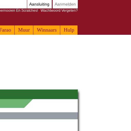
Aansluiting
Aanmelden
Toernooien En Scratches!
Wachtwoord Vergeten?
Farao
Muur
Winnaars
Hulp