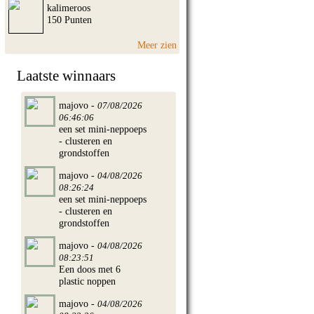
kalimeroos
150 Punten
Meer zien
Laatste winnaars
majovo -
07/08/2026
06:46:06
een set mini-neppoeps
- clusteren en
grondstoffen
majovo -
04/08/2026
08:26:24
een set mini-neppoeps
- clusteren en
grondstoffen
majovo -
04/08/2026
08:23:51
Een doos met 6
plastic noppen
majovo -
04/08/2026