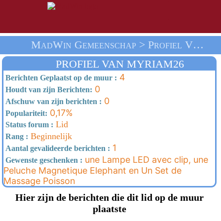
MadWin Gemeenschap > Profiel Van Myriam26 > Thuis
PROFIEL VAN MYRIAM26
4
Berichten Geplaatst op de muur :
0
Houdt van zijn Berichten:
0
Afschuw van zijn berichten :
0,17%
Populariteit:
Lid
Status forum :
Beginnelijk
Rang :
1
Aantal gevalideerde berichten :
une Lampe LED avec clip, une
Gewenste geschenken :
Peluche Magnetique Elephant en Un Set de
Massage Poisson
Hier zijn de berichten die dit lid op de muur
plaatste