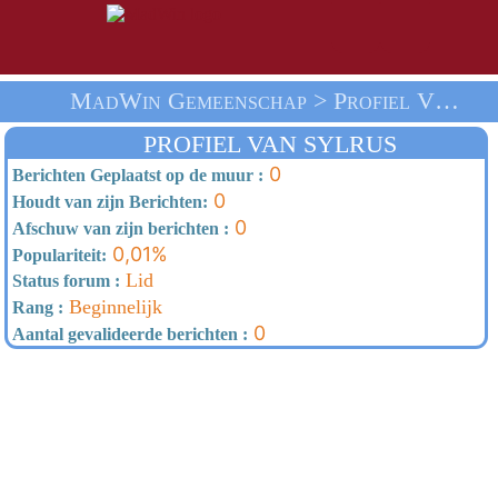
MadWin Gemeenschap > Profiel Van Sylrus > Thuis
PROFIEL VAN SYLRUS
0
Berichten Geplaatst op de muur :
0
Houdt van zijn Berichten:
0
Afschuw van zijn berichten :
0,01%
Populariteit:
Lid
Status forum :
Beginnelijk
Rang :
0
Aantal gevalideerde berichten :