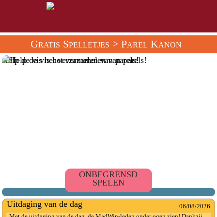
Gratis Spelletjes
> Parel Kanon
Help de vis het verzamelen van parels!
ONBEGRENSD
SPELEN
Uitdaging van de dag
06/08/2026
Met de uitdaging van de dag, de MadWin-leden onder ogen zien! Dankzij