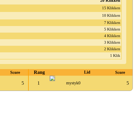
20 Klikken
15 Klikken
10 Klikken
7 Klikken
5 Klikken
4 Klikken
3 Klikken
2 Klikken
1 Klik
Rang
Score
Lid
Score
5
1
5
mystyk0