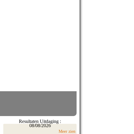
Resultaten Uitdaging :
08/08/2026
Meer zien