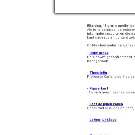
Elke dag, 15 gratis spelletje
Als je je eenmaal geregistree
informatie rapporteren die a
kunt cadeaus en contant geld
Ontdek hieronder de lijst v
-
Brikz Break
De Goowiz geconfronteerd me
bondgenoot!
-
Theorieën
Professor Cartenstein heeft 
-
Flipperkast
The Fish neemt je mee op een 
-
Laat de pijlen vallen
Speel met OLdJack en richt 
-
Lekker junkfood