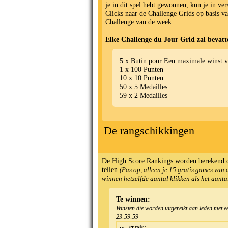
je in dit spel hebt gewonnen, kun je in ve
Clicks naar de Challenge Grids op basis v
Challenge van de week.
Elke Challenge du Jour Grid zal bevatt
5 x Butin pour Een maximale winst v
1 x 100 Punten
10 x 10 Punten
50 x 5 Medailles
59 x 2 Medailles
De rangschikkingen
De High Score Rankings worden berekend doo
tellen
(Pas op, alleen je 15 gratis games va
winnen hetzelfde aantal klikken als het aanta
Te winnen:
Winsten die worden uitgereikt aan leden met e
23:59:59
eerste: