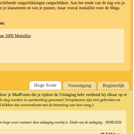
rschillende rangschikkingen rangschikken. Aan het einde van de dag win je
an je klassement en win je punten, maar vooral medailles voor de Mega
en:
an 1000 Medailles
Hoge Score
Vooruitgang
Beginnelijk
r je MadPoints die je tijdens de Uitdaging hebt verdiend bij elkaar op te
n de dag worden in aanmerking genomen! Stropdassen zijn niet gebroken en
l klikken dat overeenkomt met de bezetting van hun rang.)
en hoge score wanneer deze uitdaging voorbij is. Einde van de uitdaging :
09/08/2026