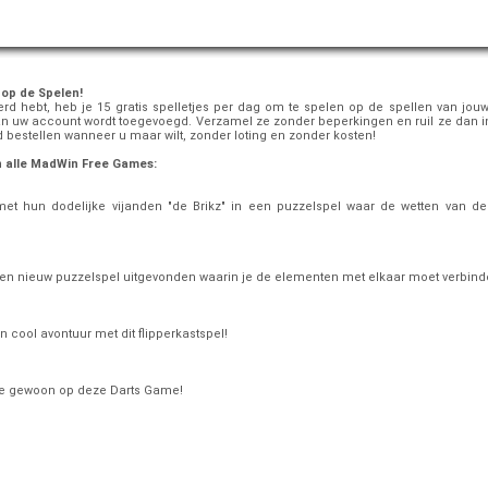
s op de Spelen!
rd hebt, heb je 15 gratis spelletjes per dag om te spelen op de spellen van jouw 
an uw account wordt toegevoegd. Verzamel ze zonder beperkingen en ruil ze dan 
 bestellen wanneer u maar wilt, zonder loting en zonder kosten!
an alle MadWin Free Games:
t hun dodelijke vijanden "de Brikz" in een puzzelspel waar de wetten van de
een nieuw puzzelspel uitgevonden waarin je de elementen met elkaar moet verbind
cool avontuur met dit flipperkastspel!
je gewoon op deze Darts Game!