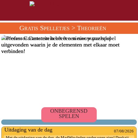
Gratis Spelletjes
> Theorieën
Professor Cartenstein heeft een nieuw puzzelspel
uitgevonden waarin je de elementen met elkaar moet
verbinden!
ONBEGRENSD
SPELEN
Uitdaging van de dag
07/08/2026
Met de uitdaging van de dag, de MadWin-leden onder ogen zien! Dankzij