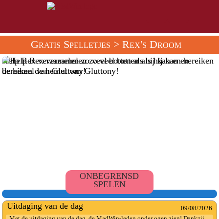
Gratis Spelletjes
> Rex's Droom
Help Rex verzamelen zo veel botten als hij kan en bereiken
de hemel van Gluttony!
ONBEGRENSD
SPELEN
Uitdaging van de dag
09/08/2026
Met de uitdaging van de dag, de MadWin-leden onder ogen zien! Dankzij