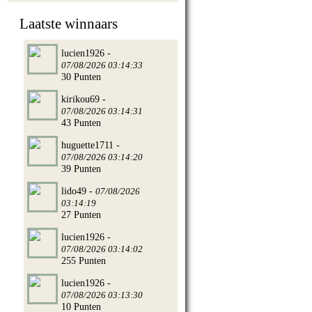
Laatste winnaars
lucien1926 -
07/08/2026 03:14:33
30 Punten
kirikou69 -
07/08/2026 03:14:31
43 Punten
huguette1711 -
07/08/2026 03:14:20
39 Punten
lido49 -
07/08/2026
03:14:19
27 Punten
lucien1926 -
07/08/2026 03:14:02
255 Punten
lucien1926 -
07/08/2026 03:13:30
10 Punten