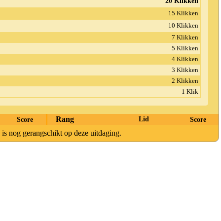
20 Klikken
15 Klikken
10 Klikken
7 Klikken
5 Klikken
4 Klikken
3 Klikken
2 Klikken
1 Klik
Rang
Score
Lid
Score
is nog gerangschikt op deze uitdaging.