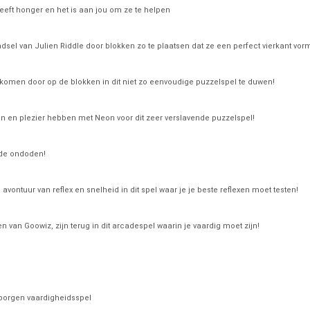
ft honger en het is aan jou om ze te helpen
sel van Julien Riddle door blokken zo te plaatsen dat ze een perfect vierkant vor
e komen door op de blokken in dit niet zo eenvoudige puzzelspel te duwen!
n en plezier hebben met Neon voor dit zeer verslavende puzzelspel!
 de ondoden!
avontuur van reflex en snelheid in dit spel waar je je beste reflexen moet testen!
n van Goowiz, zijn terug in dit arcadespel waarin je vaardig moet zijn!
rborgen vaardigheidsspel