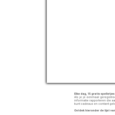
Elke dag, 15 gratis spelletje
Als je je eenmaal geregistree
informatie rapporteren die a
kunt cadeaus en contant geld
Ontdek hieronder de lijst v