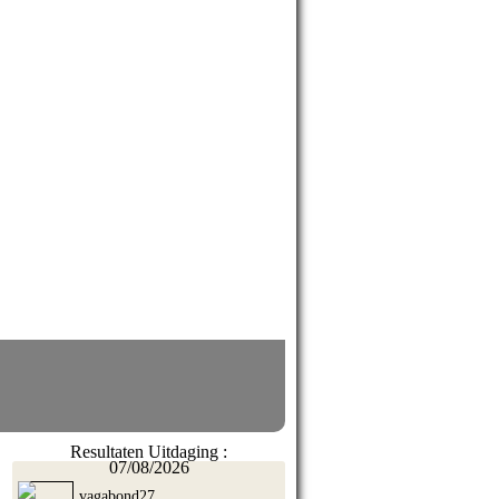
Resultaten Uitdaging :
07/08/2026
vagabond27