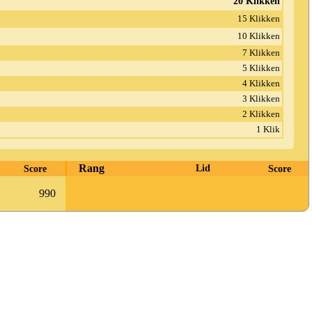
20 Klikken
15 Klikken
10 Klikken
7 Klikken
5 Klikken
4 Klikken
3 Klikken
2 Klikken
1 Klik
Rang
Score
Lid
Score
990