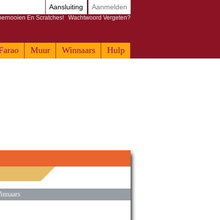
Aansluiting
Aanmelden
Toernooien En Scratches!
Wachtwoord Vergeten?
Farao
Muur
Winnaars
Hulp
innaars