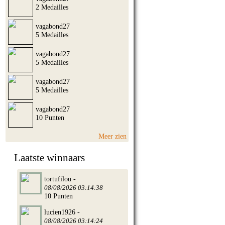
2 Medailles
vagabond27
5 Medailles
vagabond27
5 Medailles
vagabond27
5 Medailles
vagabond27
10 Punten
Meer zien
Laatste winnaars
tortufilou -
08/08/2026 03:14:38
10 Punten
lucien1926 -
08/08/2026 03:14:24