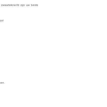
 zwaartekracht zijn uw beste
en!
men.