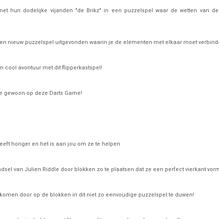
t hun dodelijke vijanden "de Brikz" in een puzzelspel waar de wetten van de
een nieuw puzzelspel uitgevonden waarin je de elementen met elkaar moet verbind
cool avontuur met dit flipperkastspel!
je gewoon op deze Darts Game!
ft honger en het is aan jou om ze te helpen
sel van Julien Riddle door blokken zo te plaatsen dat ze een perfect vierkant vor
e komen door op de blokken in dit niet zo eenvoudige puzzelspel te duwen!