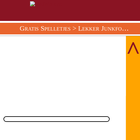
Gratis Spelletjes
>
Lekker Junkfood
> O